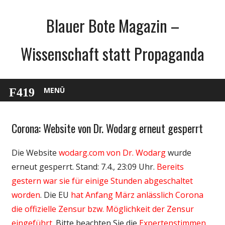
Zum
Blauer Bote Magazin –
Inhalt
springen
Wissenschaft statt Propaganda
MENÜ
Corona: Website von Dr. Wodarg erneut gesperrt
Gesellschaft
Medien
Die Website
wodarg.com von Dr. Wodarg
wurde
Politik
erneut gesperrt. Stand: 7.4., 23:09 Uhr.
Bereits
Wissenschaft
gestern war sie für einige Stunden abgeschaltet
worden
. Die EU
hat Anfang März anlässlich Corona
die offizielle Zensur bzw. Möglichkeit der Zensur
eingeführt
. Bitte beachten Sie die
Expertenstimmen