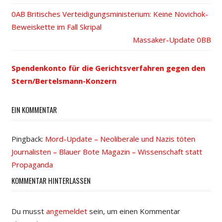
Vorheriger
Britisches Verteidigungsministerium: Keine Novichok-
Beitrags-
Beweiskette im Fall Skripal
Beitrag:
Nächster
Massaker-Update
Navigation
Beitrag:
Spendenkonto für die Gerichtsverfahren gegen den
Stern/Bertelsmann-Konzern
EIN KOMMENTAR
Pingback:
Mord-Update – Neoliberale und Nazis töten
Journalisten – Blauer Bote Magazin – Wissenschaft statt
Propaganda
KOMMENTAR HINTERLASSEN
Du musst
angemeldet
sein, um einen Kommentar