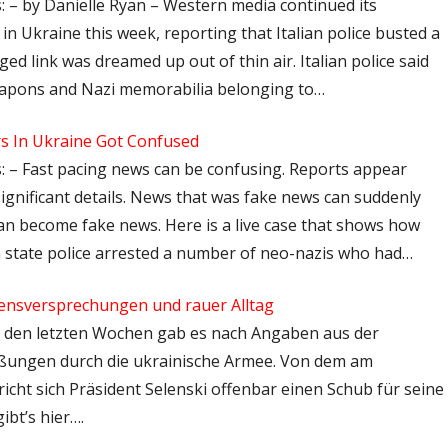
s: – by Danielle Ryan – Western media continued its
in Ukraine this week, reporting that Italian police busted a
ged link was dreamed up out of thin air. Italian police said
eapons and Nazi memorabilia belonging to…
rs In Ukraine Got Confused
s: – Fast pacing news can be confusing. Reports appear
ignificant details. News that was fake news can suddenly
an become fake news. Here is a live case that shows how
n state police arrested a number of neo-nazis who had…
densversprechungen und rauer Alltag
 In den letzten Wochen gab es nach Angaben aus der
ßungen durch die ukrainische Armee. Von dem am
icht sich Präsident Selenski offenbar einen Schub für seine
bt’s hier….