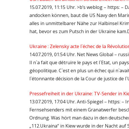
15.07.2019, 11:15 Uhr. >b’s weblog – https: – 
andocken können, baut die US Navy den Marin
alles in unmittelbarer Nähe zur Halbinsel K
hat, bevor es zum Putsch in der Ukraine kam.D
Ukraine : Zelensky acte l`échec de la Révoluti
14.07.2019, 01:54 Uhr. Net News Global – russi
Il n`a fait que détruire le pays et l`Etat, un p
géopolitique. C`est en plus un échec qui n`avait
l`étonnante décision de la Cour de justice de l
Pressefreiheit in der Ukraine: TV-Sender in 
13.07.2019, 17:04 Uhr. Anti-Spiegel – https: –
Fernsehsenders mit einem Granatwerfer bescho
Ordnung. Was hört man dazu in den deutschen 
„112.Ukraina“ in Kiew wurde in der Nacht au