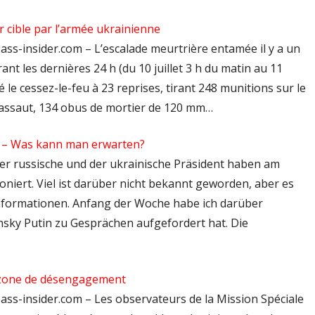
r cible par l’armée ukrainienne
ass-insider.com – L’escalade meurtrière entamée il y a un
nt les dernières 24 h (du 10 juillet 3 h du matin au 11
lé le cessez-le-feu à 23 reprises, tirant 248 munitions sur le
 d’assaut, 134 obus de mortier de 120 mm…
y – Was kann man erwarten?
 Der russische und der ukrainische Präsident haben am
niert. Viel ist darüber nicht bekannt geworden, aber es
informationen. Anfang der Woche habe ich darüber
ensky Putin zu Gesprächen aufgefordert hat. Die
a zone de désengagement
ass-insider.com – Les observateurs de la Mission Spéciale