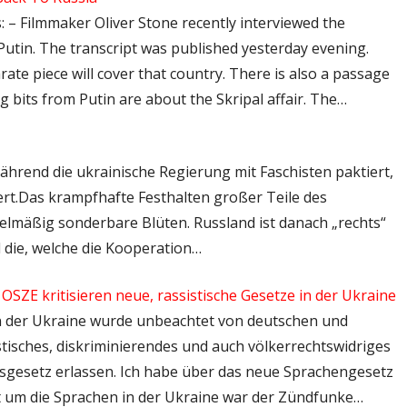
: – Filmmaker Oliver Stone recently interviewed the
Putin. The transcript was published yesterday evening.
rate piece will cover that country. There is also a passage
ng bits from Putin are about the Skripal affair. The…
Während die ukrainische Regierung mit Faschisten paktiert,
iert.Das krampfhafte Festhalten großer Teile des
elmäßig sonderbare Blüten. Russland ist danach „rechts“
l die, welche die Kooperation…
SZE kritisieren neue, rassistische Gesetze in der Ukraine
– In der Ukraine wurde unbeachtet von deutschen und
istisches, diskriminierendes und auch völkerrechtswidriges
sgesetz erlassen. Ich habe über das neue Sprachengesetz
it um die Sprachen in der Ukraine war der Zündfunke…