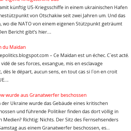
Damit künftig US-Kriegsschiffe in einem ukrainischen Hafen
estützpunkt von Otschakiw seit zwei Jahren um. Und das
rim, wo die NATO von einem eigenen Stützpunkt geträumt
en Bericht gibt’s hier….
on du Maïdan
epolitics.blogspot.com – Ce Maïdan est un échec. C`est acté.
ays vidé de ses forces, exsangue, mis en esclavage
, dès le départ, aucun sens, en tout cas si l`on en croit
`UE….
Kiew wurde aus Granatwerfer beschossen
 In der Ukraine wurde das Gebäude eines kritischen
ssen und führende Politiker finden das dort völlig in
Medien? Richtig: Nichts. Der Sitz des Fernsehsenders
f Samstag aus einem Granatwerfer beschossen, es…