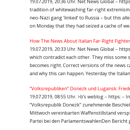
19.07.2019, 20:36 Uhr. Net News Global – http
tradition of whitewashing far-right extremism 
neo-Nazi gang ‘linked’ to Russia – but this alle
on Monday that they had seized a cache of w
How The News About Italian Far-Right Fighte
19.07.2019, 20:33 Uhr. Net News Global – http
which contradict each other. They miss some s
becomes right. Correct versions of the news c
and why this can happen. Yesterday the Italia
“Volksrepubliken” Donezk und Lugansk: Frie
19.07.2019, 08:55 Uhr. >b’s weblog – https: –
“Volksrepublik Donezk” zunehmende Beschie
Mittwoch vereinbarten Waffenstillstand verspr
Partei bei den ParlamentswahlenDen Bericht gi