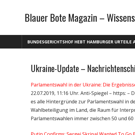
Zum
Inhalt
Blauer Bote Magazin – Wissens
springen
BUNDESGERICHTSHOF HEBT HAMBURGER URTEILE 
Ukraine-Update – Nachrichtenschi
Gesellschaft
Medien
Parlamentswahl in der Ukraine: Die Ergebnis
Politik
22.07.2019, 11:16 Uhr. Anti-Spiegel – https: –
Wissenschaft
es alle Hintergründe zur Parlamentswahl in der 
Wahlbeteiligung im Land, die Raum für Interpr
Parlamentswahlen immer zwischen 50 und 60 P
Putin Confirms: Sergei Skripal Wanted To Go 