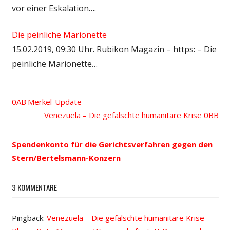
vor einer Eskalation….
Die peinliche Marionette
15.02.2019, 09:30 Uhr. Rubikon Magazin – https: – Die
peinliche Marionette…
Vorheriger
Merkel-Update
Beitrags-
Beitrag:
Nächster
Venezuela – Die gefälschte humanitäre Krise
Beitrag:
Navigation
Spendenkonto für die Gerichtsverfahren gegen den
Stern/Bertelsmann-Konzern
3 KOMMENTARE
Pingback:
Venezuela – Die gefälschte humanitäre Krise –