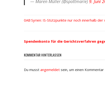
— Maren Müller (@spottmarie)
9. Juni 
Vorheriger
Syrien: IS-Stützpunkte nur noch innerhalb der
Beitrags-
Beitrag:
Navigation
Spendenkonto für die Gerichtsverfahren geg
KOMMENTAR HINTERLASSEN
Du musst
angemeldet
sein, um einen Kommentar