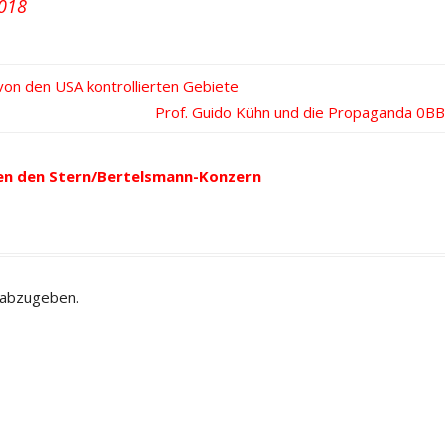
2018
 von den USA kontrollierten Gebiete
Nächster
Prof. Guido Kühn und die Propaganda
Beitrag:
en den Stern/Bertelsmann-Konzern
 abzugeben.