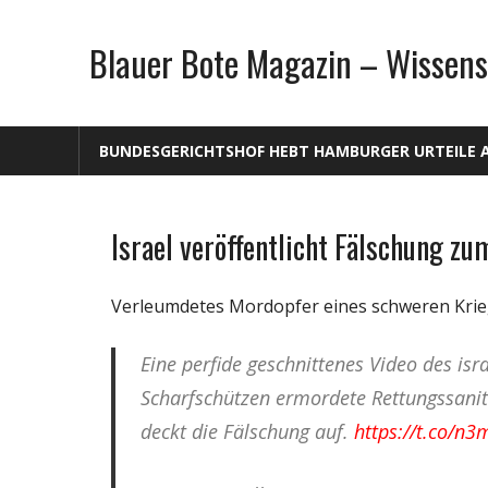
Zum
Inhalt
Blauer Bote Magazin – Wissens
springen
BUNDESGERICHTSHOF HEBT HAMBURGER URTEILE 
Israel veröffentlicht Fälschung zu
Gesellschaft
Medien
Verleumdetes Mordopfer eines schweren Krie
Politik
Wissenschaft
Eine perfide geschnittenes Video des isra
Scharfschützen ermordete Rettungssanit
deckt die Fälschung auf.
https://t.co/n