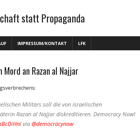
chaft statt Propaganda
AUF
IMPRESSUM/KONTAKT
LFK
m Mord an Razan al Najjar
gsverbrechens:
elischen Militärs soll die von israelischen
äterin Razan al Najjar diskreditieren. Democracy Now!
3mBcDiHni
via
@democracynow