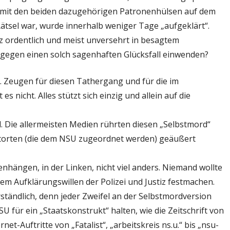
n mit den beiden dazugehörigen Patronenhülsen auf dem
Rätsel war, wurde innerhalb weniger Tage „aufgeklärt“.
z ordentlich und meist unversehrt in besagtem
egen einen solch sagenhaften Glücksfall einwenden?
n. Zeugen für diesen Tathergang und für die im
icht. Alles stützt sich einzig und allein auf die
. Die allermeisten Medien rührten diesen „Selbstmord“
 Tatorten (die dem NSU zugeordnet werden) geäußert
nhängen, in der Linken, nicht viel anders. Niemand wollte
m Aufklärungswillen der Polizei und Justiz festmachen.
rständlich, denn jeder Zweifel an der Selbstmordversion
 für ein „Staatskonstrukt“ halten, wie die Zeitschrift von
et-Auftritte von „Fatalist“, „arbeitskreis ns.u.“ bis „nsu-