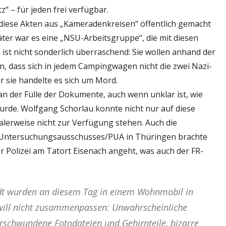
“ – für jeden frei verfügbar.
diese Akten aus „Kameradenkreisen“ öffentlich gemacht
päter war es eine „NSU-Arbeitsgruppe“, die mit diesen
ist nicht sonderlich überraschend: Sie wollen anhand der
, dass sich in jedem Campingwagen nicht die zwei Nazi-
sie handelte es sich um Mord.
an der Fülle der Dokumente, auch wenn unklar ist, wie
urde. Wolfgang Schorlau konnte nicht nur auf diese
alerweise nicht zur Verfügung stehen. Auch die
 Untersuchungsausschusses/PUA in Thüringen brachte
er Polizei am Tatort Eisenach angeht, was auch der FR-
dt wurden an diesem Tag in einem Wohnmobil in
 will nicht zusammenpassen: Unwahrscheinliche
erschwundene Fotodateien und Gehirnteile, bizarre