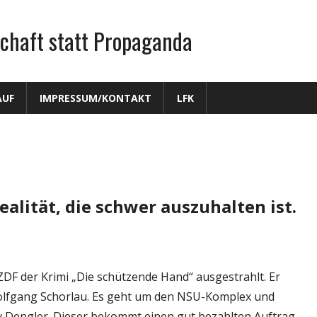
chaft statt Propaganda
AUF
IMPRESSUM/KONTAKT
LFK
Realität, die schwer auszuhalten ist.
F der Krimi „Die schützende Hand“ ausgestrahlt. Er
olfgang Schorlau. Es geht um den NSU-Komplex und
iv Dengler. Dieser bekommt einen gut bezahlten Auftrag,