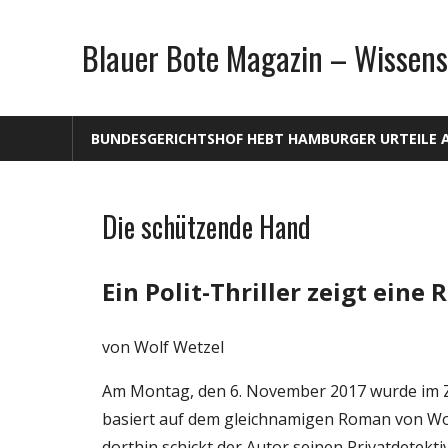
Zum
Inhalt
Blauer Bote Magazin – Wissens
springen
BUNDESGERICHTSHOF HEBT HAMBURGER URTEILE 
Die schützende Hand
Gesellschaft
Medien
Ein Polit-Thriller zeigt eine 
Politik
Wissenschaft
von Wolf Wetzel
Am Montag, den 6. November 2017 wurde im ZD
basiert auf dem gleichnamigen Roman von W
dorthin schickt der Autor seinen Privatdetekt