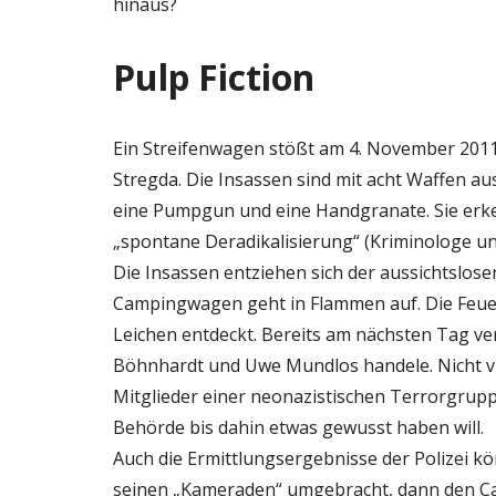
hinaus?
Pulp Fiction
Ein Streifenwagen stößt am 4. November 2011
Stregda. Die Insassen sind mit acht Waffen au
eine Pumpgun und eine Handgranate. Sie erken
„spontane Deradikalisierung“ (Kriminologe un
Die Insassen entziehen sich der aussichtslos
Campingwagen geht in Flammen auf. Die Feuer
Leichen entdeckt. Bereits am nächsten Tag ver
Böhnhardt und Uwe Mundlos handele. Nicht viel
Mitglieder einer neonazistischen Terrorgrupp
Behörde bis dahin etwas gewusst haben will.
Auch die Ermittlungsergebnisse der Polizei k
seinen „Kameraden“ umgebracht, dann den C