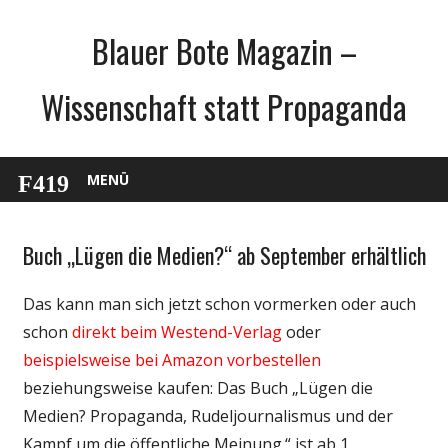
Zum
Blauer Bote Magazin –
Inhalt
springen
Wissenschaft statt Propaganda
MENÜ
Buch „Lügen die Medien?“ ab September erhältlich
Gesellschaft
Medien
Das kann man sich jetzt schon vormerken oder auch
Politik
schon
direkt beim Westend-Verlag
oder
Unterhaltung
beispielsweise bei Amazon vorbestellen
Wissenschaft
beziehungsweise kaufen: Das Buch „Lügen die
Medien? Propaganda, Rudeljournalismus und der
Kampf um die öffentliche Meinung.“ ist ab 1.