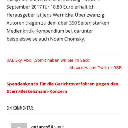
September 2017 für 18,80 Euro erhältlich.
Herausgeber ist Jens Wernicke. Über zwanzig
Autoren tragen zu dem über 350 Seiten starken
Medienkritik-Kompendium bei, darunter
beispielsweise auch Noam Chomsky.
Vorheriger
Sky-Abo: „Somit haben wir Sie im Sack“
Beitrags-
Beitrag:
Nächster
Absurdes aus Twitter
Beitrag:
Navigation
Spendenkonto für die Gerichtsverfahren gegen den
Stern/Bertelsmann-Konzern
EIN KOMMENTAR
antares56
sagt: