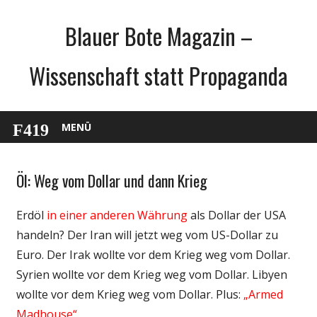
Zum
Blauer Bote Magazin –
Inhalt
springen
Wissenschaft statt Propaganda
MENÜ
Öl: Weg vom Dollar und dann Krieg
Gesellschaft
Politik
Erdöl
in einer anderen Währung
als Dollar der USA
Wirtschaft
handeln? Der Iran will jetzt weg vom US-Dollar zu
Wissenschaft
Euro. Der Irak wollte vor dem Krieg weg vom Dollar.
Syrien wollte vor dem Krieg weg vom Dollar. Libyen
wollte vor dem Krieg weg vom Dollar. Plus:
„Armed
Madhouse“
.