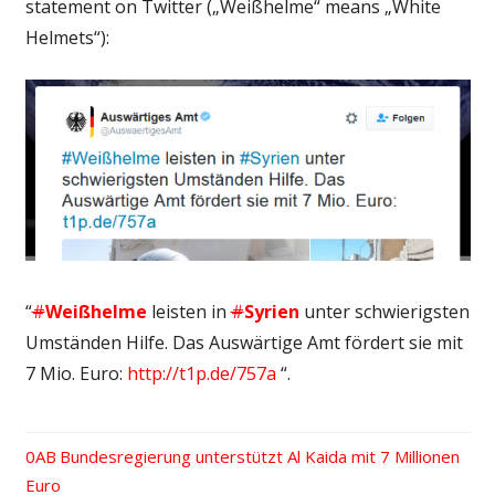
statement on Twitter („Weißhelme“ means „White
Helmets“):
“
#
Weißhelme
leisten in
#
Syrien
unter schwierigsten
Umständen Hilfe. Das Auswärtige Amt fördert sie mit
7 Mio. Euro:
http://
t1p.de/757a
“.
Vorheriger
Bundesregierung unterstützt Al Kaida mit 7 Millionen
Beitrags-
Euro
Beitrag: