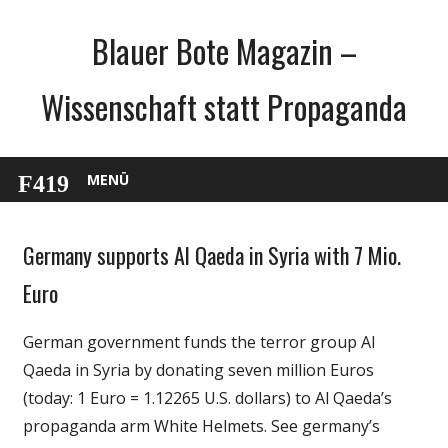
Zum
Blauer Bote Magazin –
Inhalt
springen
Wissenschaft statt Propaganda
MENÜ
Germany supports Al Qaeda in Syria with 7 Mio.
English
Gesellschaft
Euro
Politik
German government funds the terror group Al
Wissenschaft
Qaeda in Syria by donating seven million Euros
(today: 1 Euro = 1.12265 U.S. dollars) to Al Qaeda’s
propaganda arm White Helmets. See germany’s