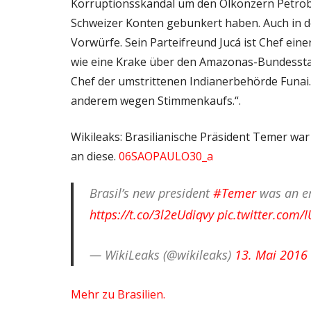
Korruptionsskandal um den Ölkonzern Petrobra
Schweizer Konten gebunkert haben. Auch in de
Vorwürfe. Sein Parteifreund Jucá ist Chef ein
wie eine Krake über den Amazonas-Bundesstaa
Chef der umstrittenen Indianerbehörde Funai.
anderem wegen Stimmenkaufs.“.
Wikileaks: Brasilianische Präsident Temer wa
an diese.
06SAOPAULO30_a
Brasil’s new president
#Temer
was an em
https://t.co/3l2eUdiqvy
pic.twitter.com
— WikiLeaks (@wikileaks)
13. Mai 2016
Mehr zu Brasilien.