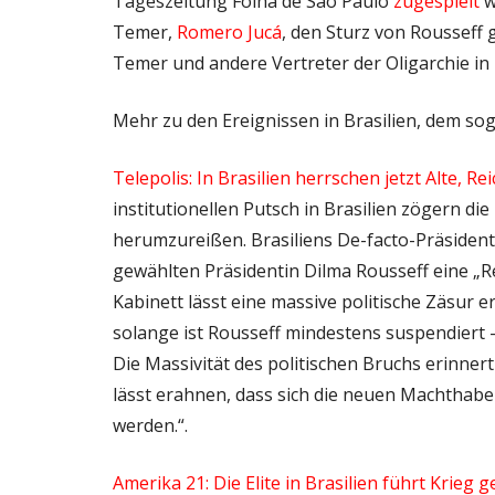
Tageszeitung Folha de São Paulo
zugespielt
w
Temer,
Romero Jucá
, den Sturz von Rousseff 
Temer und andere Vertreter der Oligarchie in 
Mehr zu den Ereignissen in Brasilien, dem so
Telepolis: In Brasilien herrschen jetzt Alte, R
institutionellen Putsch in Brasilien zögern di
herumzureißen. Brasiliens De-facto-Präsident
gewählten Präsidentin Dilma Rousseff eine „R
Kabinett lässt eine massive politische Zäsur
solange ist Rousseff mindestens suspendiert 
Die Massivität des politischen Bruchs erinner
lässt erahnen, dass sich die neuen Machthabe
werden.“.
Amerika 21: Die Elite in Brasilien führt Krie