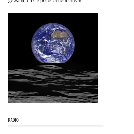
gewählt, da sie politisch neutral war.
RADIO