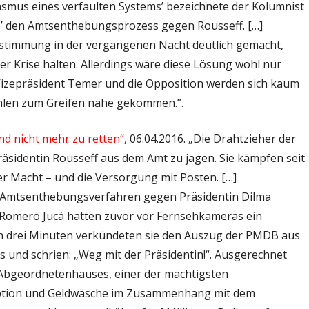
smus eines verfaulten Systems’ bezeichnete der Kolumnist
ulo’ den Amtsenthebungsprozess gegen Rousseff. […]
timmung in der vergangenen Nacht deutlich gemacht,
r Krise halten. Allerdings wäre diese Lösung wohl nur
Vizepräsident Temer und die Opposition werden sich kaum
ahlen zum Greifen nahe gekommen.”.
ind nicht mehr zu retten“
, 06.04.2016. „Die Drahtzieher der
äsidentin Rousseff aus dem Amt zu jagen. Sie kämpfen seit
er Macht – und die Versorgung mit Posten. […]
 Amtsenthebungsverfahren gegen Präsidentin Dilma
 Romero Jucá hatten zuvor vor Fernsehkameras ein
on drei Minuten verkündeten sie den Auszug der PMDB aus
ls und schrien: „Weg mit der Präsidentin!“. Ausgerechnet
 Abgeordnetenhauses, einer der mächtigsten
uption und Geldwäsche im Zusammenhang mit dem