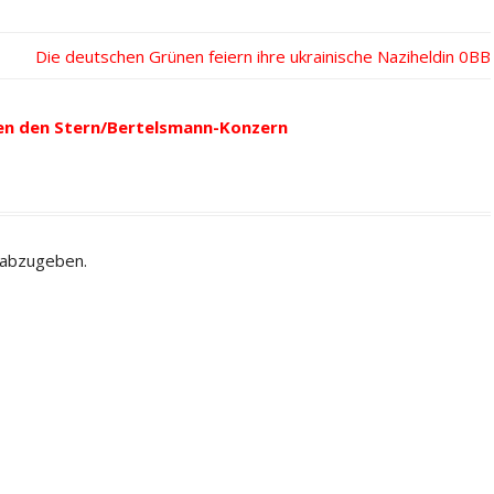
Nächster
Die deutschen Grünen feiern ihre ukrainische Naziheldin
Beitrag:
en den Stern/Bertelsmann-Konzern
 abzugeben.