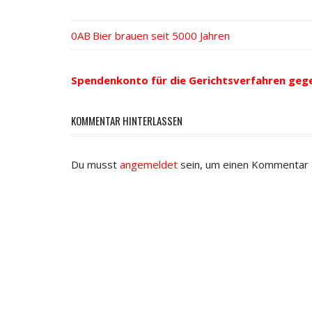
Vorheriger
Bier brauen seit 5000 Jahren
Beitrags-
Beitrag:
Navigation
Spendenkonto für die Gerichtsverfahren geg
KOMMENTAR HINTERLASSEN
Du musst
angemeldet
sein, um einen Kommentar