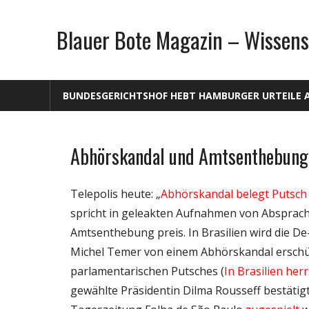
Zum
Inhalt
Blauer Bote Magazin – Wissens
springen
BUNDESGERICHTSHOF HEBT HAMBURGER URTEILE 
Abhörskandal und Amtsenthebung:
Gesellschaft
Medien
Telepolis heute: „
Abhörskandal belegt Putsch 
Politik
spricht in geleakten Aufnahmen von Absprache
Wissenschaft
Amtsenthebung preis.
In Brasilien wird die D
Michel Temer von einem Abhörskandal erschütt
parlamentarischen Putsches (
In Brasilien her
gewählte Präsidentin Dilma Rousseff bestätig