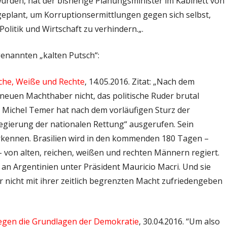
urden, hat der bisherige Planungsminister im Kabinett von
geplant, um Korruptionsermittlungen gegen sich selbst,
Politik und Wirtschaft zu verhindern.
„.
genannten „kalten Putsch“:
eiche, Weiße und Rechte
, 14.05.2016. Zitat: „Nach dem
e neuen Machthaber nicht, das politische Ruder brutal
 Michel Temer hat nach dem vorläufigen Sturz der
egierung der nationalen Rettung“ ausgerufen. Sein
 erkennen. Brasilien wird in den kommenden 180 Tagen –
– von alten, reichen, weißen und rechten Männern regiert.
t an Argentinien unter Präsident Mauricio Macri. Und sie
r nicht mit ihrer zeitlich begrenzten Macht zufriedengeben
g gegen die Grundlagen der Demokratie
, 30.04.2016. “Um also