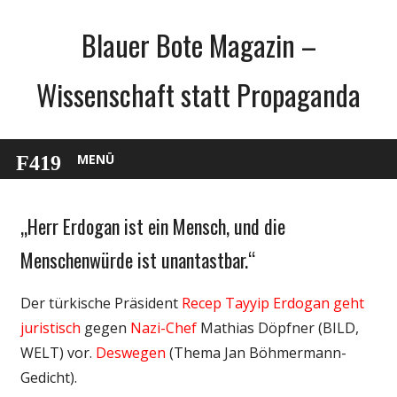
Zum
Blauer Bote Magazin –
Inhalt
springen
Wissenschaft statt Propaganda
MENÜ
„Herr Erdogan ist ein Mensch, und die
Gesellschaft
Medien
Menschenwürde ist unantastbar.“
Politik
Der türkische Präsident
Recep Tayyip Erdogan
geht
Unterhaltung
juristisch
gegen
Nazi-Chef
Mathias Döpfner (BILD,
WELT) vor.
Deswegen
(Thema Jan Böhmermann-
Gedicht).