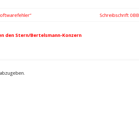
oftwarefehler“
Nächster
Schreibschrift
Beitrag:
en den Stern/Bertelsmann-Konzern
 abzugeben.