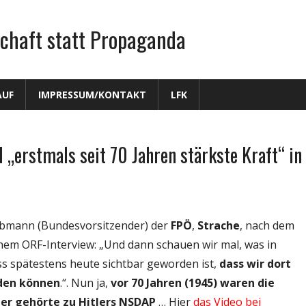
chaft statt Propaganda
AUF
IMPRESSUM/KONTAKT
LFK
„erstmals seit 70 Jahren stärkste Kraft“ in
obmann (Bundesvorsitzender) der
FPÖ
,
Strache
, nach dem
inem ORF-Interview: „Und dann schauen wir mal, was in
ss spätestens heute sichtbar geworden ist,
dass wir dort
rden können
.“. Nun ja,
vor 70 Jahren (1945) waren die
ter gehörte zu Hitlers NSDAP
… Hier
das Video bei