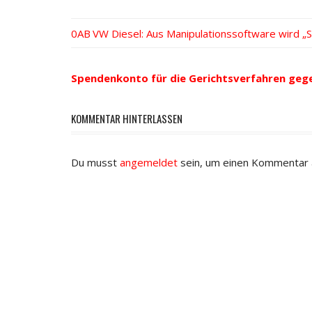
Vorheriger
VW Diesel: Aus Manipulationssoftware wird „S
Beitrags-
Beitrag:
Navigation
Spendenkonto für die Gerichtsverfahren geg
KOMMENTAR HINTERLASSEN
Du musst
angemeldet
sein, um einen Kommentar