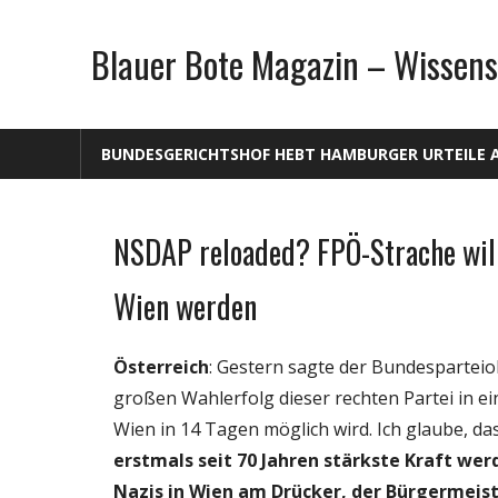
Zum
Inhalt
Blauer Bote Magazin – Wissens
springen
BUNDESGERICHTSHOF HEBT HAMBURGER URTEILE 
NSDAP reloaded? FPÖ-Strache will 
Gesellschaft
Medien
Wien werden
Politik
Webfundstück
Österreich
: Gestern sagte der Bundespartei
Wissenschaft
großen Wahlerfolg dieser rechten Partei in e
Wien in 14 Tagen möglich wird. Ich glaube, da
erstmals seit 70 Jahren stärkste Kraft we
Nazis in Wien am Drücker, der Bürgermeis