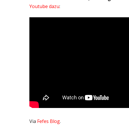
Youtube dazu
:
Via
Fefes Blog
.