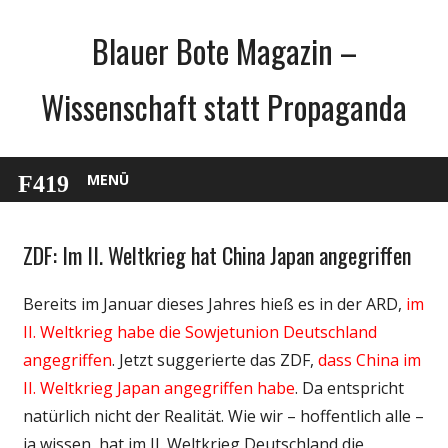
Zum
Blauer Bote Magazin –
Inhalt
springen
Wissenschaft statt Propaganda
MENÜ
ZDF: Im II. Weltkrieg hat China Japan angegriffen
Gesellschaft
Medien
Bereits im Januar dieses Jahres hieß es in der ARD,
im
Politik
II. Weltkrieg habe die Sowjetunion Deutschland
Webfundstück
angegriffen
. Jetzt suggerierte das ZDF,
dass China im
Wissenschaft
II. Weltkrieg Japan angegriffen habe
. Da entspricht
natürlich nicht der Realität. Wie wir – hoffentlich alle –
ja wissen, hat im II. Weltkrieg Deutschland die