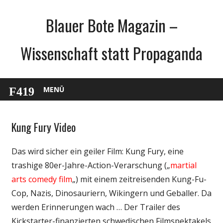
Zum
Blauer Bote Magazin –
Inhalt
springen
Wissenschaft statt Propaganda
MENÜ
Kung Fury Video
Unterhaltung
Webfundstück
Das wird sicher ein geiler Film: Kung Fury, eine
trashige 80er-Jahre-Action-Verarschung („
martial
arts comedy film
„) mit einem zeitreisenden Kung-Fu-
Cop, Nazis, Dinosauriern, Wikingern und Geballer. Da
werden Erinnerungen wach … Der Trailer des
Kickstarter-finanzierten schwedischen Filmspektakels