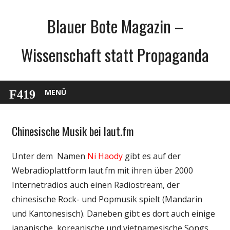
Zum
Blauer Bote Magazin –
Inhalt
springen
Wissenschaft statt Propaganda
MENÜ
Chinesische Musik bei laut.fm
Internet
Unterhaltung
Unter dem Namen
Ni Haody
gibt es auf der
Webfundstück
Webradioplattform laut.fm mit ihren über 2000
Internetradios auch einen Radiostream, der
chinesische Rock- und Popmusik spielt (Mandarin
und Kantonesisch). Daneben gibt es dort auch einige
japanische, koreanische und vietnamesische Songs,