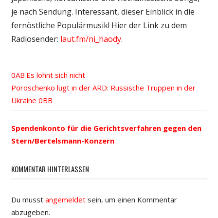
je nach Sendung. Interessant, dieser Einblick in die
fernöstliche Populärmusik! Hier der Link zu dem
Radiosender:
laut.fm/ni_haody
.
Vorheriger
Es lohnt sich nicht
Beitrags-
Nächster
Poroschenko lügt in der ARD: Russische Truppen in der
Beitrag:
Beitrag:
Ukraine
Navigation
Spendenkonto für die Gerichtsverfahren gegen den
Stern/Bertelsmann-Konzern
KOMMENTAR HINTERLASSEN
Du musst
angemeldet
sein, um einen Kommentar
abzugeben.