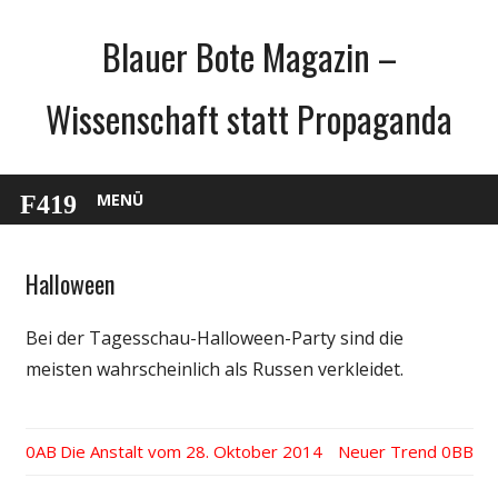
Zum
Blauer Bote Magazin –
Inhalt
springen
Wissenschaft statt Propaganda
MENÜ
Halloween
Medien
Politik
Bei der Tagesschau-Halloween-Party sind die
Satire
meisten wahrscheinlich als Russen verkleidet.
Spruch
Unterhaltung
Vorheriger
Die Anstalt vom 28. Oktober 2014
Nächster
Neuer Trend
Beitrags-
Beitrag:
Beitrag: