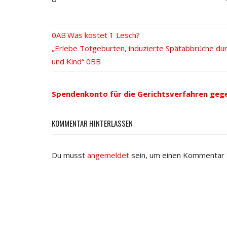
Vorheriger
Was kostet 1 Lesch?
Beitrags-
Nächster
„Erlebe Totgeburten, induzierte Spätabbrüche du
Beitrag:
Beitrag:
und Kind“
Navigation
Spendenkonto für die Gerichtsverfahren geg
KOMMENTAR HINTERLASSEN
Du musst
angemeldet
sein, um einen Kommentar