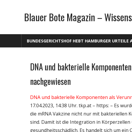
Zum
Inhalt
Blauer Bote Magazin – Wissens
springen
BUNDESGERICHTSHOF HEBT HAMBURGER URTEILE 
DNA und bakterielle Komponenten
Gesellschaft
Medien
nachgewiesen
Politik
Wirtschaft
DNA und bakterielle Komponenten als Verun
Wissenschaft
17.04.2023, 14:38 Uhr. tkp.at – https: – Es w
die mRNA Vakzine nicht nur mit bakteriellen
sind. Damit ist die Integration in Körperzell
gesundheitsschädlich. Es handelt sich um ein