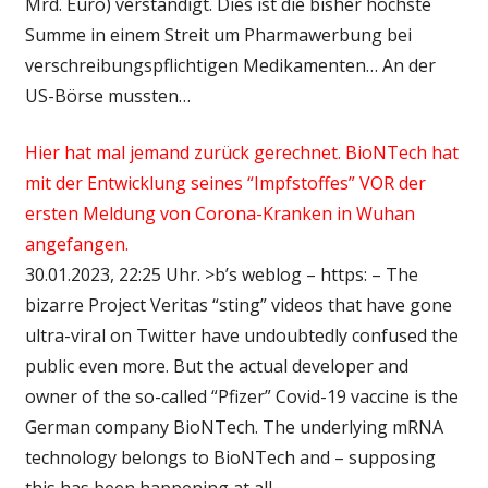
Mrd. Euro) verständigt. Dies ist die bisher höchste
Summe in einem Streit um Pharmawerbung bei
verschreibungspflichtigen Medikamenten… An der
US-Börse mussten…
Hier hat mal jemand zurück gerechnet. BioNTech hat
mit der Entwicklung seines “Impfstoffes” VOR der
ersten Meldung von Corona-Kranken in Wuhan
angefangen.
30.01.2023, 22:25 Uhr. >b’s weblog – https: – The
bizarre Project Veritas “sting” videos that have gone
ultra-viral on Twitter have undoubtedly confused the
public even more. But the actual developer and
owner of the so-called “Pfizer” Covid-19 vaccine is the
German company BioNTech. The underlying mRNA
technology belongs to BioNTech and – supposing
this has been happening at all –…