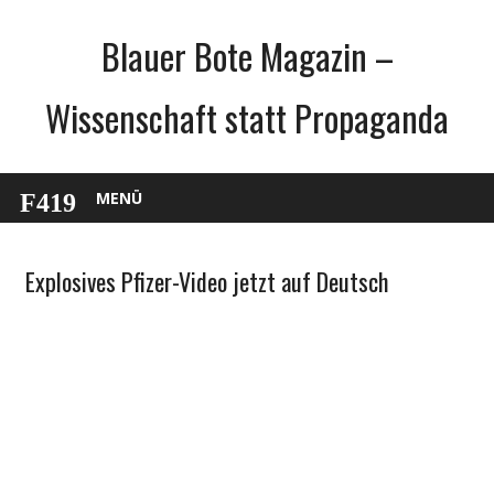
Zum
Blauer Bote Magazin –
Inhalt
springen
Wissenschaft statt Propaganda
MENÜ
Explosives Pfizer-Video jetzt auf Deutsch
Gesellschaft
Medien
Politik
Wirtschaft
Wissenschaft