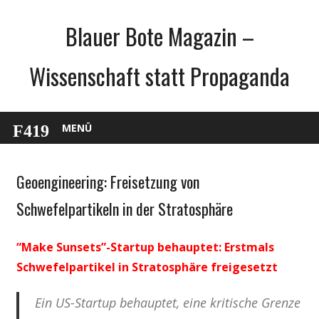
Zum
Blauer Bote Magazin –
Inhalt
springen
Wissenschaft statt Propaganda
MENÜ
Geoengineering: Freisetzung von
Gesellschaft
Medien
Schwefelpartikeln in der Stratosphäre
Politik
Wirtschaft
“Make Sunsets”-Startup behauptet: Erstmals
Wissenschaft
Schwefelpartikel in Stratosphäre freigesetzt
Ein US-Startup behauptet, eine kritische Grenze