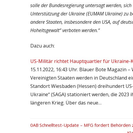
solle der Bundesregierung untersagt werden, sich
Unterstützung der Ukraine (EUMAM Ukraine) zu bet
andere Staaten, insbesondere den USA, auf deut
Hoheitsgewalt“ verboten werden.“
Dazu auch:
US-Militär richtet Hauptquartier für Ukraine-
15.11.2022, 16:43 Uhr. Blauer Bote Magazin –
Vereinigten Staaten werden in Deutschland ei
Standort Wiesbaden (Hessen) dreihundert US-
Ukraine“ (SAGA) stationiert werden, die 2023 
längeren Krieg. Über das neue…
Vorheriger
Schnelltest-Update – MFG fordert Behörden z
Beitrags-
Beitrag:
Nä
Kl