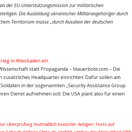
 an der EU-Unterstützungsmission zur militärischen
eiligen. Die Ausbildung ukrainischer Militärangehöriger durch
schem Territorium müsse „durch Ausüben der deutschen
Krieg in Wiesbaden ein
 Wissenschaft statt Propaganda – blauerbote.com – Die
n zusätzliches Headquarter einrichten: Dafür sollen am
Soldaten in der sogenannten „Security Assistance Group
ihren Dienst aufnehmen soll. Die USA plant also für einen
ur Überprüfung mutmaßlich toxischer Antigen-Tests auf
chster
aus Schwab (Video): China als Vorbild, Umbau der Menschheit