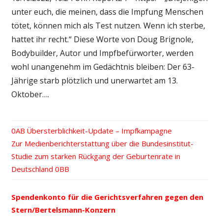
unter euch, die meinen, dass die Impfung Menschen
tötet, können mich als Test nutzen. Wenn ich sterbe,
hattet ihr recht.“ Diese Worte von Doug Brignole,
Bodybuilder, Autor und Impfbefürworter, werden
wohl unangenehm im Gedächtnis bleiben: Der 63-
Jährige starb plötzlich und unerwartet am 13.
Oktober….
Vorheriger
Übersterblichkeit-Update – Impfkampagne
Beitrags-
Nächster
Zur Medienberichterstattung über die Bundesinstitut-
Beitrag:
Beitrag:
Studie zum starken Rückgang der Geburtenrate in
Navigation
Deutschland
Spendenkonto für die Gerichtsverfahren gegen den
Stern/Bertelsmann-Konzern