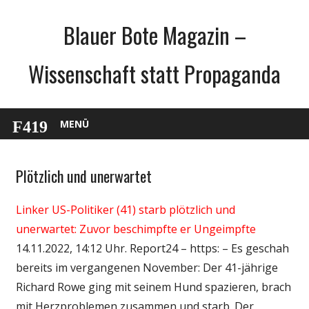
Zum
Blauer Bote Magazin –
Inhalt
springen
Wissenschaft statt Propaganda
MENÜ
Plötzlich und unerwartet
Gesellschaft
Medien
Linker US-Politiker (41) starb plötzlich und
Politik
unerwartet: Zuvor beschimpfte er Ungeimpfte
Wirtschaft
14.11.2022, 14:12 Uhr. Report24 – https: – Es geschah
Wissenschaft
bereits im vergangenen November: Der 41-jährige
Richard Rowe ging mit seinem Hund spazieren, brach
mit Herzproblemen zusammen und starb. Der