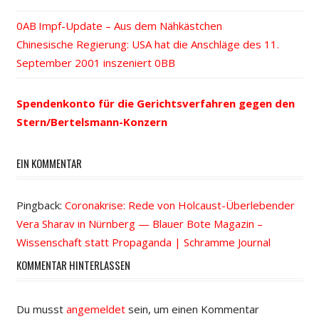
Vorheriger
Impf-Update – Aus dem Nähkästchen
Beitrags-
Nächster
Chinesische Regierung: USA hat die Anschläge des 11.
Beitrag:
Beitrag:
September 2001 inszeniert
Navigation
Spendenkonto für die Gerichtsverfahren gegen den
Stern/Bertelsmann-Konzern
EIN KOMMENTAR
Pingback:
Coronakrise: Rede von Holcaust-Überlebender
Vera Sharav in Nürnberg — Blauer Bote Magazin –
Wissenschaft statt Propaganda | Schramme Journal
KOMMENTAR HINTERLASSEN
Du musst
angemeldet
sein, um einen Kommentar