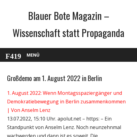
Zum
Blauer Bote Magazin –
Inhalt
springen
Wissenschaft statt Propaganda
MENÜ
Großdemo am 1. August 2022 in Berlin
Gesellschaft
Medien
1. August 2022: Wenn Montagsspaziergänger und
Politik
Demokratiebewegung in Berlin zusammenkommen
Wirtschaft
| Von Anselm Lenz
Wissenschaft
13.07.2022, 15:10 Uhr. apolut.net – https: – Ein
Standpunkt von Anselm Lenz. Noch neunzehnmal
wachwerden und dann ist es soweit. Die