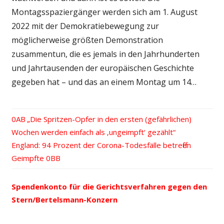
Montagsspaziergänger werden sich am 1. August
2022 mit der Demokratiebewegung zur
möglicherweise größten Demonstration
zusammentun, die es jemals in den Jahrhunderten
und Jahrtausenden der europäischen Geschichte
gegeben hat – und das an einem Montag um 14…
Vorheriger
„Die Spritzen-Opfer in den ersten (gefährlichen)
Beitrags-
Wochen werden einfach als ‚ungeimpft‘ gezählt“
Beitrag:
Nächster
England: 94 Prozent der Corona-Todesfälle betreffen
Navigation
Beitrag:
Geimpfte
Spendenkonto für die Gerichtsverfahren gegen den
Stern/Bertelsmann-Konzern