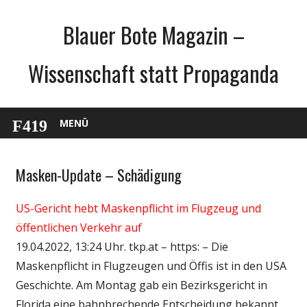
Zum
Blauer Bote Magazin –
Inhalt
springen
Wissenschaft statt Propaganda
MENÜ
Masken-Update – Schädigung
Gesellschaft
Medien
US-Gericht hebt Maskenpflicht im Flugzeug und
Politik
öffentlichen Verkehr auf
Wirtschaft
19.04.2022, 13:24 Uhr. tkp.at – https: – Die
Wissenschaft
Maskenpflicht in Flugzeugen und Öffis ist in den USA
Geschichte. Am Montag gab ein Bezirksgericht in
Florida eine bahnbrechende Entscheidung bekannt.