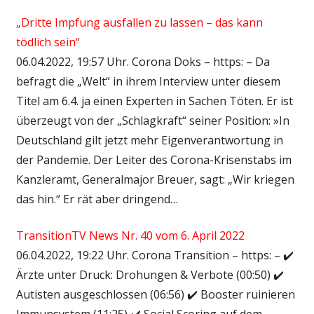
„Dritte Impfung ausfallen zu lassen – das kann
tödlich sein“
06.04.2022, 19:57 Uhr. Corona Doks – https: – Da
befragt die „Welt“ in ihrem Interview unter diesem
Titel am 6.4. ja einen Experten in Sachen Töten. Er ist
überzeugt von der „Schlagkraft“ seiner Position: »In
Deutschland gilt jetzt mehr Eigenverantwortung in
der Pandemie. Der Leiter des Corona-Krisenstabs im
Kanzleramt, Generalmajor Breuer, sagt: „Wir kriegen
das hin.“ Er rät aber dringend…
TransitionTV News Nr. 40 vom 6. April 2022
06.04.2022, 19:22 Uhr. Corona Transition – https: – ✔️
Ärzte unter Druck: Drohungen & Verbote (00:50) ✔️
Autisten ausgeschlossen (06:56) ✔️ Booster ruinieren
Immunsystem (11:25) ✔️ Social Scoring auf dem