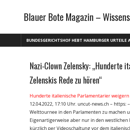
Zum
Inhalt
Blauer Bote Magazin – Wissens
springen
BUNDESGERICHTSHOF HEBT HAMBURGER URTEILE 
Nazi-Clown Zelensky: „Hunderte it
Gesellschaft
Medien
Zelenskis Rede zu hören “
Politik
Wirtschaft
Hunderte italienische Parlamentarier weigern 
Wissenschaft
12.04.2022, 17:10 Uhr. uncut-news.ch – https: –
Welttournee in den Parlamenten zu machen un
Eigenartigerweise aber nur in den westlichen
kürzlich per Videoschaltung vor dem italieni