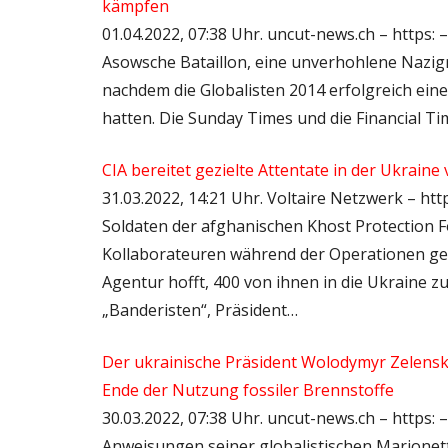
kämpfen
01.04.2022, 07:38 Uhr. uncut-news.ch – http
Asowsche Bataillon, eine unverhohlene Nazig
nachdem die Globalisten 2014 erfolgreich einen
hatten. Die Sunday Times und die Financial Ti
CIA bereitet gezielte Attentate in der Ukraine 
31.03.2022, 14:21 Uhr. Voltaire Netzwerk – htt
Soldaten der afghanischen Khost Protection F
Kollaborateuren während der Operationen gez
Agentur hofft, 400 von ihnen in die Ukraine z
„Banderisten“, Präsident…
Der ukrainische Präsident Wolodymyr Zelenskij
Ende der Nutzung fossiler Brennstoffe
30.03.2022, 07:38 Uhr. uncut-news.ch – https: 
Anweisungen seiner globalistischen Marionett