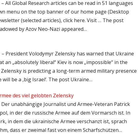
 – All Global Research articles can be read in 51 languages
down menu on the top banner of our home page (Desktop
sletter (selected articles), click here. Visit … The post
shadowed by Azov Neo-Nazi appeared…
s: – President Volodymyr Zelensky has warned that Ukraine
hat an „absolutely liberal“ Kiev is now „impossible“ in the
. Zelensky is predicting a long-term armed military presence
will be a ‚big Israel‘. The post Ukraine…
rmee des viel gelobten Zelensky
 – Der unabhängige Journalist und Armee-Veteran Patrick
pol, in der die russische Armee auf dem Vormarsch ist. In
k, in dem die ukrainische Armee verschanzt ist, sprach
ihm, dass er zweimal fast von einem Scharfschützen…