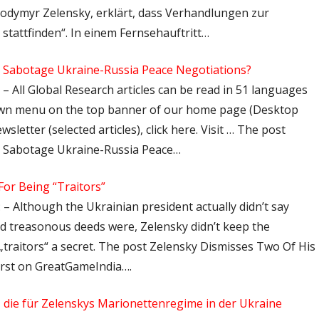
olodymyr Zelensky, erklärt, dass Verhandlungen zur
t stattfinden“. In einem Fernsehauftritt…
to Sabotage Ukraine-Russia Peace Negotiations?
 – All Global Research articles can be read in 51 languages
down menu on the top banner of our home page (Desktop
sletter (selected articles), click here. Visit … The post
to Sabotage Ukraine-Russia Peace…
or Being “Traitors”
 – Although the Ukrainian president actually didn’t say
d treasonous deeds were, Zelensky didn’t keep the
 „traitors“ a secret. The post Zelensky Dismisses Two Of His
irst on GreatGameIndia….
die für Zelenskys Marionettenregime in der Ukraine