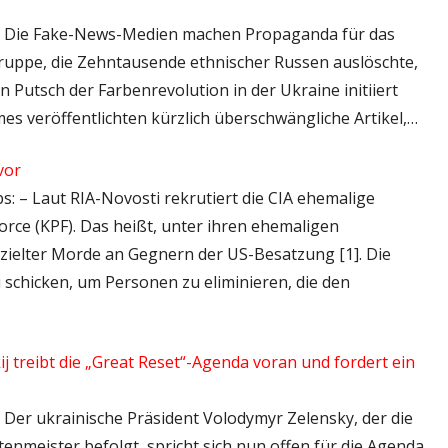
s: – Die Fake-News-Medien machen Propaganda für das
ruppe, die Zehntausende ethnischer Russen auslöschte,
 Putsch der Farbenrevolution in der Ukraine initiiert
mes veröffentlichten kürzlich überschwängliche Artikel,…
vor
ps: – Laut RIA-Novosti rekrutiert die CIA ehemalige
orce (KPF). Das heißt, unter ihren ehemaligen
ielter Morde an Gegnern der US-Besatzung [1]. Die
u schicken, um Personen zu eliminieren, die den
 treibt die „Great Reset“-Agenda voran und fordert ein
– Der ukrainische Präsident Volodymyr Zelensky, der die
enmeister befolgt, spricht sich nun offen für die Agenda