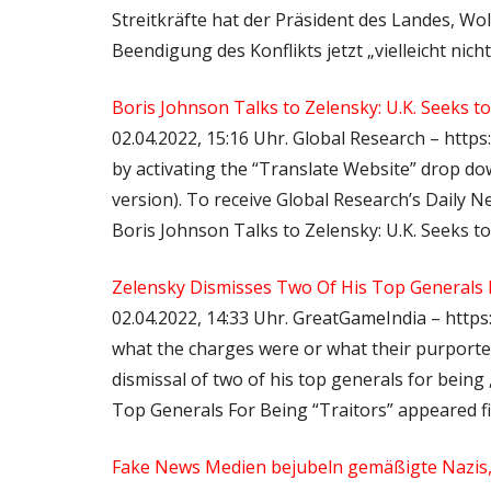
Streitkräfte hat der Präsident des Landes, W
Beendigung des Konflikts jetzt „vielleicht nich
Boris Johnson Talks to Zelensky: U.K. Seeks 
02.04.2022, 15:16 Uhr. Global Research – https:
by activating the “Translate Website” drop 
version). To receive Global Research’s Daily New
Boris Johnson Talks to Zelensky: U.K. Seeks 
Zelensky Dismisses Two Of His Top Generals F
02.04.2022, 14:33 Uhr. GreatGameIndia – https:
what the charges were or what their purporte
dismissal of two of his top generals for being
Top Generals For Being “Traitors” appeared f
Fake News Medien bejubeln gemäßigte Nazis, 