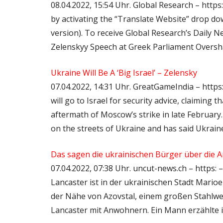
08.04.2022, 15:54 Uhr. Global Research – https:
by activating the “Translate Website” drop 
version). To receive Global Research’s Daily New
Zelenskyy Speech at Greek Parliament Over
Ukraine Will Be A ‘Big Israel’ – Zelensky
07.04.2022, 14:31 Uhr. GreatGameIndia – http
will go to Israel for security advice, claiming t
aftermath of Moscow’s strike in late February
on the streets of Ukraine and has said Ukraine 
Das sagen die ukrainischen Bürger über die A
07.04.2022, 07:38 Uhr. uncut-news.ch – https:
Lancaster ist in der ukrainischen Stadt Marioe
der Nähe von Azovstal, einem großen Stahlwer
Lancaster mit Anwohnern. Ein Mann erzählte 