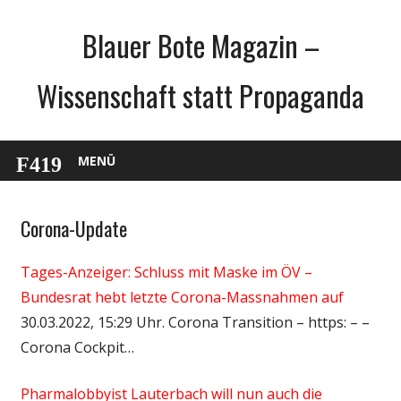
Zum
Blauer Bote Magazin –
Inhalt
springen
Wissenschaft statt Propaganda
MENÜ
Corona-Update
Gesellschaft
Medien
Tages-Anzeiger: Schluss mit Maske im ÖV –
Politik
Bundesrat hebt letzte Corona-Massnahmen auf
Wirtschaft
30.03.2022, 15:29 Uhr. Corona Transition – https: – –
Wissenschaft
Corona Cockpit…
Pharmalobbyist Lauterbach will nun auch die