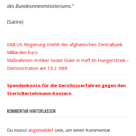
des Bundesinnenministeriums.“
(Satire)
Vorheriger
US-Regierung stiehlt der afghanischen Zentralbank
Beitrags-
Milliarden Euro
Beitrag:
Nächster
Maßnahmen-Kritiker Sedat Güler in Haft im Hungerstreik –
Navigation
Beitrag:
Demonstration am 19.2.
Spendenkonto für die Gerichtsverfahren gegen den
Stern/Bertelsmann-Konzern
KOMMENTAR HINTERLASSEN
Du musst
angemeldet
sein, um einen Kommentar