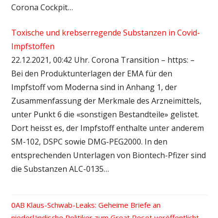
Corona Cockpit…
Toxische und krebserregende Substanzen in Covid-
Impfstoffen
22.12.2021, 00:42 Uhr. Corona Transition – https: –
Bei den Produktunterlagen der EMA für den
Impfstoff vom Moderna sind in Anhang 1, der
Zusammenfassung der Merkmale des Arzneimittels,
unter Punkt 6 die «sonstigen Bestandteile» gelistet.
Dort heisst es, der Impfstoff enthalte unter anderem
SM-102, DSPC sowie DMG-PEG2000. In den
entsprechenden Unterlagen von Biontech-Pfizer sind
die Substanzen ALC-0135…
Vorheriger
Klaus-Schwab-Leaks: Geheime Briefe an
Beitrags-
niederländische Politiker zum Great Reset veröffentlicht
Beitrag: