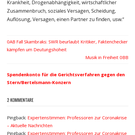
Krankheit, Drogenabhängigkeit, wirtschaftlicher
Zusammenbruch, soziales Versagen, Scheidung,
Auflösung, Versagen, einen Partner zu finden, usw.“
Vorheriger
Fall Skambraks: SWR beurlaubt Kritiker, Faktenchecker
Beitrags-
kämpfen um Deutungshoheit
Beitrag:
Nächster
Musik in Freiheit
Navigation
Beitrag:
Spendenkonto für die Gerichtsverfahren gegen den
Stern/Bertelsmann-Konzern
2 KOMMENTARE
Pingback:
Expertenstimmen: Professoren zur Coronakrise
– Aktuelle Nachrichten
Pingback:
Expertenstimmen: Professoren zur Coronakrise