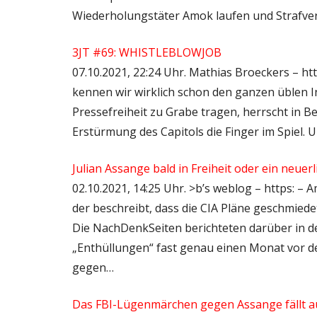
Wiederholungstäter Amok laufen und Strafve
3JT #69: WHISTLEBLOWJOB
07.10.2021, 22:24 Uhr. Mathias Broeckers – ht
kennen wir wirklich schon den ganzen üblen
Pressefreiheit zu Grabe tragen, herrscht in B
Erstürmung des Capitols die Finger im Spiel. 
Julian Assange bald in Freiheit oder ein neue
02.10.2021, 14:25 Uhr. >b’s weblog – https: – 
der beschreibt, dass die CIA Pläne geschmied
Die NachDenkSeiten berichteten darüber in d
„Enthüllungen“ fast genau einen Monat vor 
gegen…
Das FBI-Lügenmärchen gegen Assange fällt a