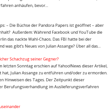
rfahren anhäufen, bevor…
tps: – Die Büchse der Pandora Papers ist geöffnet – aber
 Inhalt? Außerdem: Während Facebook und YouTube die
erlin das nackte Wahl-Chaos. Das FBI hatte bei der
Und was gibt’s Neues von Julian Assange? Über all das…
rlicher Schachzug seiner Gegner?
Am letzten Sonntag erschien auf Yahoo!News dieser Artikel,
et hat, Julian Assange zu entführen und/oder zu ermorden.
en Hinweisen des Tages. Der Zeitpunkt dieser
der Berufungsverhandlung im Auslieferungsverfahren
useinander