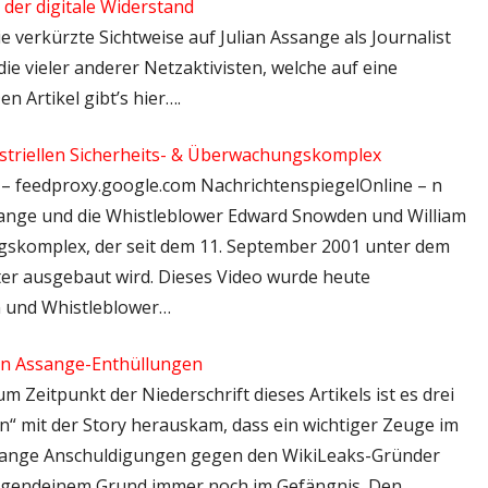
 der digitale Widerstand
ie verkürzte Sichtweise auf Julian Assange als Journalist
ie vieler anderer Netzaktivisten, welche auf eine
n Artikel gibt’s hier….
triellen Sicherheits- & Überwachungskomplex
l – feedproxy.google.com NachrichtenspiegelOnline – n
ssange und die Whistleblower Edward Snowden und William
gskomplex, der seit dem 11. September 2001 unter dem
ter ausgebaut wird. Dieses Video wurde heute
en und Whistleblower…
en Assange-Enthüllungen
um Zeitpunkt der Niederschrift dieses Artikels ist es drei
in“ mit der Story herauskam, dass ein wichtiger Zeuge im
ssange Anschuldigungen gegen den WikiLeaks-Gründer
 irgendeinem Grund immer noch im Gefängnis. Den…