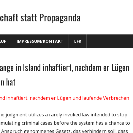
chaft statt Propaganda
AUF
IMPRESSUM/KONTAKT
LFK
nge in Island inhaftiert, nachdem er Lügen
n hat
and inhaftiert, nachdem er Lügen und laufende Verbrechen
 judgment utilizes a rar­ely in­vo­ked law in­t­ended to stop
umulat­ing crim­inal cases before the system has a chance to
n in Anspruch genommenes Gesetz, das verhindern soll, dass