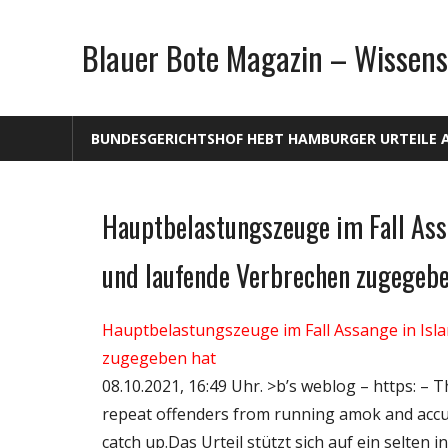
Zum
Inhalt
Blauer Bote Magazin – Wissens
springen
BUNDESGERICHTSHOF HEBT HAMBURGER URTEILE 
Hauptbelastungszeuge im Fall Assa
Gesellschaft
Medien
und laufende Verbrechen zugegebe
Politik
Wissenschaft
Hauptbelastungszeuge im Fall Assange in Isl
zugegeben hat
08.10.2021, 16:49 Uhr. >b’s weblog – https: – The
repeat of­f­end­ers from runn­ing amok and acc
catch up.Das Urteil stützt sich auf ein selte