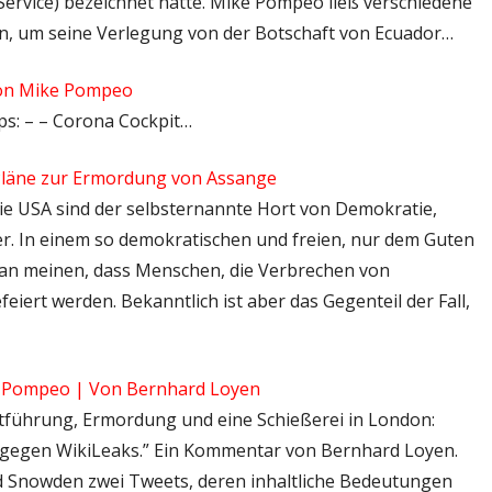
 Service) bezeichnet hatte. Mike Pompeo ließ verschiedene
, um seine Verlegung von der Botschaft von Ecuador…
 von Mike Pompeo
tps: – – Corona Cockpit…
 Pläne zur Ermordung von Assange
 Die USA sind der selbsternannte Hort von Demokratie,
r. In einem so demokratischen und freien, nur dem Guten
 man meinen, dass Menschen, die Verbrechen von
ert werden. Bekanntlich ist aber das Gegenteil der Fall,
ke Pompeo | Von Bernhard Loyen
“Entführung, Ermordung und eine Schießerei in London:
IA gegen WikiLeaks.” Ein Kommentar von Bernhard Loyen.
d Snowden zwei Tweets, deren inhaltliche Bedeutungen