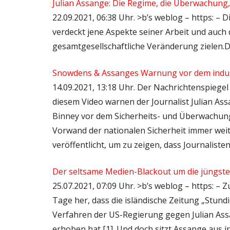
Julian Assange: Die Regime, die Überwachung,
22.09.2021, 06:38 Uhr. >b’s weblog – https: – D
verdeckt jene Aspekte seiner Arbeit und auch d
gesamtgesellschaftliche Veränderung zielen.De
Snowdens & Assanges Warnung vor dem indus
14.09.2021, 13:18 Uhr. Der Nachrichtenspiege
diesem Video warnen der Journalist Julian A
Binney vor dem Sicherheits- und Überwachun
Vorwand der nationalen Sicherheit immer wei
veröffentlicht, um zu zeigen, dass Journalist
Der seltsame Medien-Blackout um die jüngst
25.07.2021, 07:09 Uhr. >b’s weblog – https: – Z
Tage her, dass die isländische Zeitung „Stund
Verfahren der US-Regierung gegen Julian A
erhoben hat [1]. Und doch sitzt Assange aus