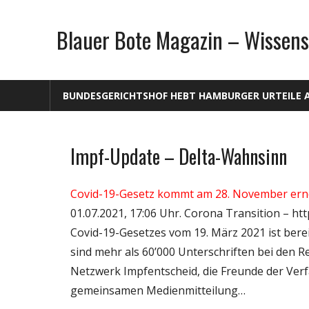
Zum
Inhalt
Blauer Bote Magazin – Wissens
springen
BUNDESGERICHTSHOF HEBT HAMBURGER URTEILE 
Impf-Update – Delta-Wahnsinn
Gesellschaft
Medien
Covid-19-Gesetz kommt am 28. November erne
Politik
01.07.2021, 17:06 Uhr. Corona Transition – h
Wirtschaft
Covid-19-Gesetzes vom 19. März 2021 ist ber
Wissenschaft
sind mehr als 60’000 Unterschriften bei den 
Netzwerk Impfentscheid, die Freunde der Ver
gemeinsamen Medienmitteilung…