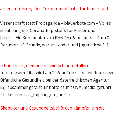
 Masseneinführung des Corona-Impfstoffs für Kinder und
 Wissenschaft statt Propaganda – blauerbote.com – Volles
einführung des Corona-Impfstoffs für Kinder und
– https: – Ein Kommentar von PANDA (Pandemics – Data &
n Barucker. 10 Gründe, warum Kinder und Jugendliche […]
ue Pandemie „niemandem wirklich aufgefallen“
Unter diesem Titel wird am 29.6. auf de.rt.com ein Interview
r Öffentliche Gesundheit bei der österreichischen Agentur
ES), zusammengefaßt. Er hatte es mit OVALmedia geführt,
m PCR-Test und zu „Impfungen“, äußert…
a-Skeptiker und Gesundheitsbehörden kämpfen um die