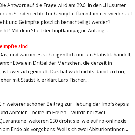
 Die Antwort auf die Frage wird am 29.6. in den „Husumer
ion um Sonderrechte für Geimpfte flammt immer wieder auf:
ht und Geimpfte plötzlich benachteiligt werden?
nicht? Mit dem Start der Impfkampagne Anfang…
impfte sind
Das, und warum es sich eigentlich nur um Statistik handelt,
nn: »Etwa ein Drittel der Menschen, die derzeit in
 ist zweifach geimpft. Das hat wohl nichts damit zu tun,
her mit Statistik, erklärt Lars Fischer….
 Ein weiterer schöner Beitrag zur Hebung der Impfskepsis
nd Abifeier – beide im Freien – wurde bei zwei
Quarantäne, weiteren 250 droht sie, wie auf rp-online.de
ch am Ende als vergebens: Weil sich zwei Abiturientinnen…