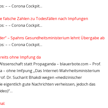
tps: – – Corona Cockpit…
te falsche Zahlen zu Todesfällen nach Impfungen
tps: – – Corona Cockpit…
inder“ – Spahns Gesundheitsministerium lehnt Übergabe ab
tps: – – Corona Cockpit…
ereits ohne Impfung da
 Wissenschaft statt Propaganda – blauerbote.com – Prof.
da – ohne Imfpung „Das Internet-Wahrheitsministerium
rof. Dr. Sucharit Bhakdi wegen «medizinischer
ie eigentlich gute Nachrichten verheissen, jedoch das
ideo)“…
al.