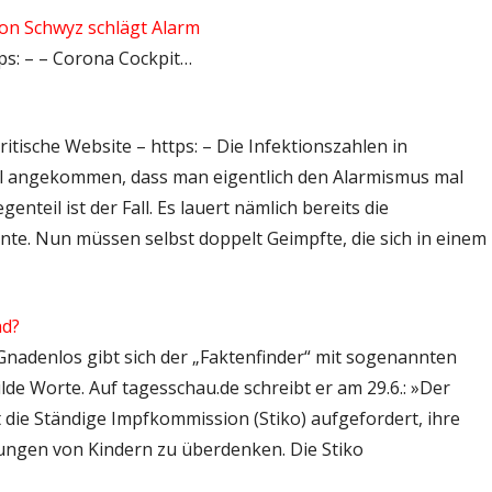
ton Schwyz schlägt Alarm
tps: – – Corona Cockpit…
itische Website – https: – Die Infektionszahlen in
el angekommen, dass man eigentlich den Alarmismus mal
nteil ist der Fall. Es lauert nämlich bereits die
ante. Nun müssen selbst doppelt Geimpfte, die sich in einem
nd?
 Gnadenlos gibt sich der „Faktenfinder“ mit sogenannten
de Worte. Auf tagesschau.de schreibt er am 29.6.: »Der
 die Ständige Impfkommission (Stiko) aufgefordert, ihre
ngen von Kindern zu überdenken. Die Stiko