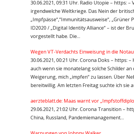
30.06.2021, 09:31 Uhr. Radio Utopie – https: –
irgendwelche Weltkriege. Das Nein der brit
„Impfpässe“,“Immunitätsausweise“, „Grüner P
ID2020 / „Digital Identity Alliance“ – ist der 
vorgestellt habe. Die…
Wegen VT-Verdachts Einweisung in die Nota
30.06.2021, 00:21 Uhr. Corona Doks – https: – 
auch wenn sie monatelang solche Schilder an 
Weigerung, mich „impfen“ zu lassen. Über Neb
bereitwillig. Am letzten Freitag suchte ich sie a
aerzteblatt.de: Maas warnt vor „Impfstoff­dip
29.06.2021, 21:02 Uhr. Corona Transition – htt
China, Russland, Pandemiemanagement…
Warnungen von Johnny Walker