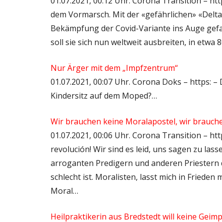
01.07.2021, 00:12 Uhr. Corona Transition – ht
dem Vormarsch. Mit der «gefährlichen» «Del
Bekämpfung der Covid-Variante ins Auge gef
soll sie sich nun weltweit ausbreiten, in etwa
Nur Ärger mit dem „Impfzentrum“
01.07.2021, 00:07 Uhr. Corona Doks – https: – 
Kindersitz auf dem Moped?…
Wir brauchen keine Moralapostel, wir brauch
01.07.2021, 00:06 Uhr. Corona Transition – https
revolución! Wir sind es leid, uns sagen zu la
arroganten Predigern und anderen Priestern 
schlecht ist. Moralisten, lasst mich in Fried
Moral…
Heilpraktikerin aus Bredstedt will keine Geim