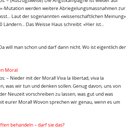
tps: – (Auszugsweise) Die Angstkampagne ist wieder auf
ta»-Mutation werden weitere Abriegelungsmassnahmen zur
asst… Laut der sogenannten «wissenschaftlichen Meinung»
 80 Ländern… Das Weisse Haus schreibt: «Hier ist…
Da will man schon und darf dann nicht. Wo ist eigentlich der
en Moral
: – Nieder mit der Moral! Viva la libertad, viva la
ssen, was wir tun und denken sollen. Genug davon, uns von
der Neuzeit vorschreiben zu lassen, was gut und was
en mit eurer Moral! Wovon sprechen wir genau, wenn es um
pften behandeln – darf sie das?