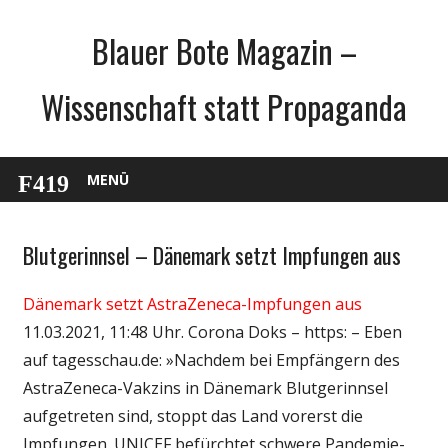
Zum
Blauer Bote Magazin –
Inhalt
springen
Wissenschaft statt Propaganda
MENÜ
Blutgerinnsel – Dänemark setzt Impfungen aus
Gesellschaft
Medien
Dänemark setzt AstraZeneca-Impfungen aus
Politik
11.03.2021, 11:48 Uhr. Corona Doks – https: – Eben
Wirtschaft
auf tagesschau.de: »Nachdem bei Empfängern des
Wissenschaft
AstraZeneca-Vakzins in Dänemark Blutgerinnsel
aufgetreten sind, stoppt das Land vorerst die
Impfungen. UNICEF befürchtet schwere Pandemie-