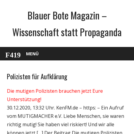
Zum
Blauer Bote Magazin –
Inhalt
springen
Wissenschaft statt Propaganda
MENÜ
Polizisten für Aufklärung
Gesellschaft
Medien
Die mutigen Polizisten brauchen jetzt Eure
Politik
Unterstützung!
Wirtschaft
30.12.2020, 13:32 Uhr. KenFM.de – https: – Ein Aufruf
Wissenschaft
vom MUTIGMACHER e.V. Liebe Menschen, sie waren
richtig mutig! Sie haben viel riskiert! Und wir alle
können jetzt […] Der Beitrag Die mutigen Polizisten