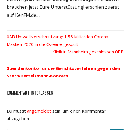
brauchen jetzt Eure Unterstützung! erschien zuerst
auf KenFM.de….
Vorheriger
Umweltverschmutzung: 1.56 Milliarden Corona-
Beitrags-
Masken 2020 in die Ozeane gespült
Beitrag:
Nächster
Klinik in Mannheim geschlossen
Navigation
Beitrag:
Spendenkonto für die Gerichtsverfahren gegen den
Stern/Bertelsmann-Konzern
KOMMENTAR HINTERLASSEN
Du musst
angemeldet
sein, um einen Kommentar
abzugeben.