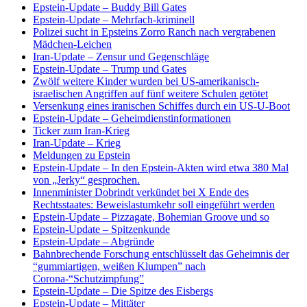
Epstein-Update – Buddy Bill Gates
Epstein-Update – Mehrfach-kriminell
Polizei sucht in Epsteins Zorro Ranch nach vergrabenen
Mädchen-Leichen
Iran-Update – Zensur und Gegenschläge
Epstein-Update – Trump und Gates
Zwölf weitere Kinder wurden bei US-amerikanisch-
israelischen Angriffen auf fünf weitere Schulen getötet
Versenkung eines iranischen Schiffes durch ein US-U-Boot
Epstein-Update – Geheimdienstinformationen
Ticker zum Iran-Krieg
Iran-Update – Krieg
Meldungen zu Epstein
Epstein-Update – In den Epstein-Akten wird etwa 380 Mal
von „Jerky“ gesprochen.
Innenminister Dobrindt verkündet bei X Ende des
Rechtsstaates: Beweislastumkehr soll eingeführt werden
Epstein-Update – Pizzagate, Bohemian Groove und so
Epstein-Update – Spitzenkunde
Epstein-Update – Abgründe
Bahnbrechende Forschung entschlüsselt das Geheimnis der
“gummiartigen, weißen Klumpen” nach
Corona-“Schutzimpfung”
Epstein-Update – Die Spitze des Eisbergs
Epstein-Update – Mittäter