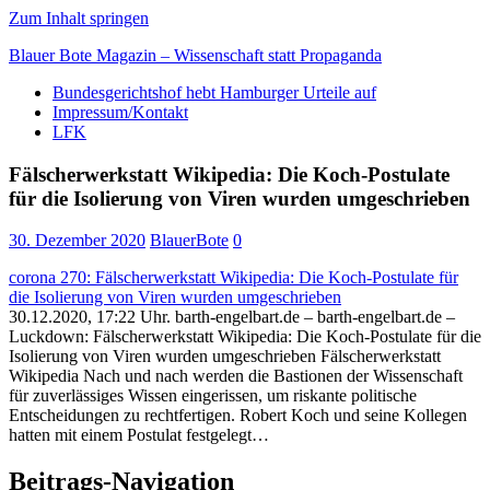
Zum Inhalt springen
Blauer Bote Magazin – Wissenschaft statt Propaganda
Bundesgerichtshof hebt Hamburger Urteile auf
Impressum/Kontakt
LFK
Gesellschaft
Fälscherwerkstatt Wikipedia: Die Koch-Postulate
Medien
für die Isolierung von Viren wurden umgeschrieben
Politik
Wirtschaft
30. Dezember 2020
BlauerBote
0
Wissenschaft
corona 270: Fälscherwerkstatt Wikipedia: Die Koch-Postulate für
die Isolierung von Viren wurden umgeschrieben
30.12.2020, 17:22 Uhr. barth-engelbart.de – barth-engelbart.de –
Luckdown: Fälscherwerkstatt Wikipedia: Die Koch-Postulate für die
Isolierung von Viren wurden umgeschrieben Fälscherwerkstatt
Wikipedia Nach und nach werden die Bastionen der Wissenschaft
für zuverlässiges Wissen eingerissen, um riskante politische
Entscheidungen zu rechtfertigen. Robert Koch und seine Kollegen
hatten mit einem Postulat festgelegt…
Beitrags-Navigation