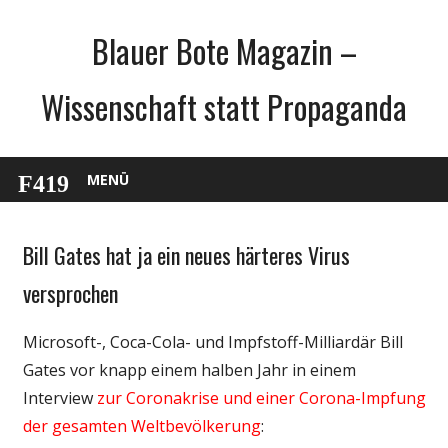
Zum
Blauer Bote Magazin –
Inhalt
springen
Wissenschaft statt Propaganda
MENÜ
Bill Gates hat ja ein neues härteres Virus
Gesellschaft
Medien
versprochen
Politik
Microsoft-, Coca-Cola- und Impfstoff-Milliardär Bill
Wirtschaft
Gates vor knapp einem halben Jahr in einem
Wissenschaft
Interview
zur Coronakrise und einer Corona-Impfung
der gesamten Weltbevölkerung
: