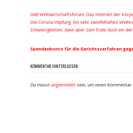
Vorheriger
Weltwirtschaftsforum: Das Internet der Kör
Beitrags-
Nächster
Die Corona Impfung: Ein sehr zweifelhaftes Weihn
Beitrag:
Beitrag:
Schwierigkeiten, dann aber zum Ende doch ein de
Navigation
Spendenkonto für die Gerichtsverfahren geg
KOMMENTAR HINTERLASSEN
Du musst
angemeldet
sein, um einen Kommentar