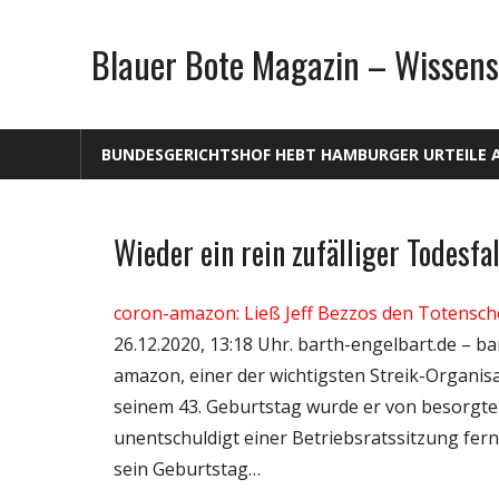
Zum
Inhalt
Blauer Bote Magazin – Wissens
springen
BUNDESGERICHTSHOF HEBT HAMBURGER URTEILE 
Wieder ein rein zufälliger Todesfal
Gesellschaft
Medien
coron-amazon: Ließ Jeff Bezzos den Totensch
Politik
26.12.2020, 13:18 Uhr. barth-engelbart.de – bar
Wirtschaft
amazon, einer der wichtigsten Streik-Organisa
Wissenschaft
seinem 43. Geburtstag wurde er von besorgte
unentschuldigt einer Betriebsratssitzung fer
sein Geburtstag…