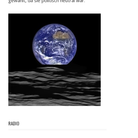
gewählt, da sie politisch neutral war.
RADIO