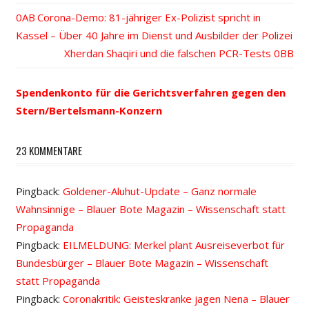
Vorheriger
Corona-Demo: 81-jähriger Ex-Polizist spricht in
Beitrags-
Kassel – Über 40 Jahre im Dienst und Ausbilder der Polizei
Beitrag:
Nächster
Xherdan Shaqiri und die falschen PCR-Tests
Navigation
Beitrag:
Spendenkonto für die Gerichtsverfahren gegen den
Stern/Bertelsmann-Konzern
23 KOMMENTARE
Pingback:
Goldener-Aluhut-Update – Ganz normale
Wahnsinnige – Blauer Bote Magazin – Wissenschaft statt
Propaganda
Pingback:
EILMELDUNG: Merkel plant Ausreiseverbot für
Bundesbürger – Blauer Bote Magazin – Wissenschaft
statt Propaganda
Pingback:
Coronakritik: Geisteskranke jagen Nena – Blauer