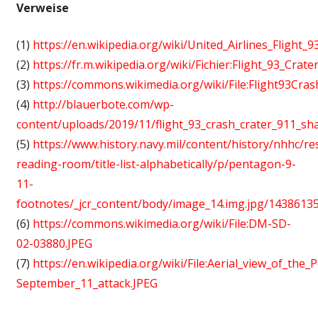
Verweise
(1)
https://en.wikipedia.org/wiki/United_Airlines_Flight_
(2)
https://fr.m.wikipedia.org/wiki/Fichier:Flight_93_Crater
(3)
https://commons.wikimedia.org/wiki/File:Flight93Cras
(4)
http://blauerbote.com/wp-
content/uploads/2019/11/flight_93_crash_crater_911_sh
(5)
https://www.history.navy.mil/content/history/nhhc/re
reading-room/title-list-alphabetically/p/pentagon-9-
11-
footnotes/_jcr_content/body/image_14.img.jpg/1438613
(6)
https://commons.wikimedia.org/wiki/File:DM-SD-
02-03880.JPEG
(7)
https://en.wikipedia.org/wiki/File:Aerial_view_of_th
September_11_attack.JPEG