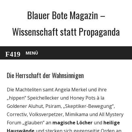
Zum
Blauer Bote Magazin –
Inhalt
springen
Wissenschaft statt Propaganda
MENÜ
Die Herrschaft der Wahnsinnigen
Gesellschaft
Medien
Die Machteliten samt Angela Merkel und ihre
Politik
„hippen“ Speichellecker und Honey Pots à la
Wissenschaft
Goldener Aluhut, Psiram, „Skeptiker-Bewegung“,
Correctiv, Volksverpetzer, Mimikama und All Mystery
Forum „glauben“ an
magische Löcher
und
heilige
Hauswände
und stecken sich gegenseitig Orden an.