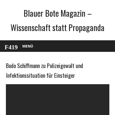
Zum
Blauer Bote Magazin –
Inhalt
springen
Wissenschaft statt Propaganda
MENÜ
Bodo Schiffmann zu Polizeigewalt und
Gesellschaft
Medien
Infektionssituation für Einsteiger
Politik
Wirtschaft
Wissenschaft