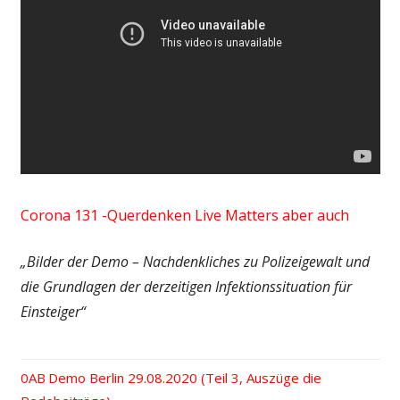
Corona 131 -Querdenken Live Matters aber auch
„Bilder der Demo – Nachdenkliches zu Polizeigewalt und
die Grundlagen der derzeitigen Infektionssituation für
Einsteiger“
Vorheriger
Demo Berlin 29.08.2020 (Teil 3, Auszüge die