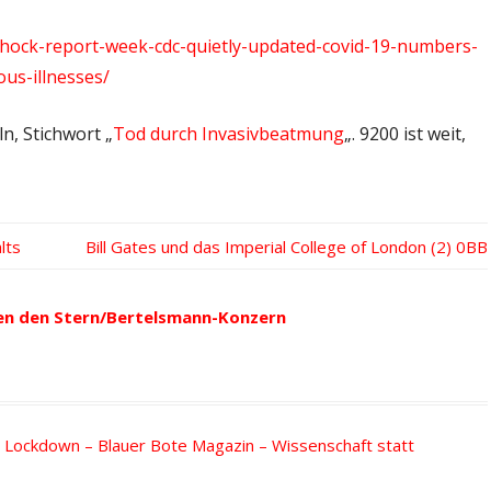
hock-report-week-cdc-quietly-updated-covid-19-numbers-
ous-illnesses/
n, Stichwort „
Tod durch Invasivbeatmung
„. 9200 ist weit,
lts
Nächster
Bill Gates und das Imperial College of London (2)
Beitrag:
en den Stern/Bertelsmann-Konzern
r Lockdown – Blauer Bote Magazin – Wissenschaft statt