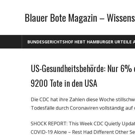
Zum
Inhalt
Blauer Bote Magazin – Wissens
springen
BUNDESGERICHTSHOF HEBT HAMBURGER URTEILE 
US-Gesundheitsbehörde: Nur 6% de
Gesellschaft
Medien
9200 Tote in den USA
Politik
Wirtschaft
Die CDC hat ihre Zahlen diese Woche stillschwe
Wissenschaft
Todesfälle durch Coronaviren vollständig auf 
SHOCK REPORT: This Week CDC Quietly Updat
COVID-19 Alone – Rest Had Different Other Se