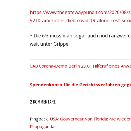
https://www.thegatewaypundit.com/2020/08/s
9210-americans-died-covid-19-alone-rest-seri
* Die 6% muss man sogar auch noch anzweifel
weit unter Grippe.
Vorheriger
Corona-Demo Berlin 29.8.: Hilferuf eines Anwa
Beitrags-
Beitrag:
Navigation
Spendenkonto für die Gerichtsverfahren geg
2 KOMMENTARE
Pingback:
USA: Gouverneur von Florida: Nie wiede
Propaganda