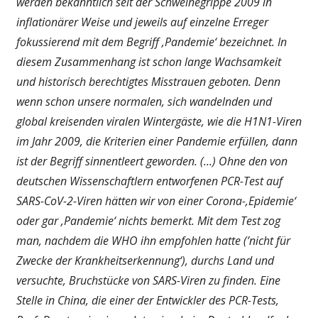
werden bekanntlich seit der Schweinegrippe 2009 in
inflationärer Weise und jeweils auf einzelne Erreger
fokussierend mit dem Begriff ‚Pandemie‘ bezeichnet. In
diesem Zusammenhang ist schon lange Wachsamkeit
und historisch berechtigtes Misstrauen geboten. Denn
wenn schon unsere normalen, sich wandelnden und
global kreisenden viralen Wintergäste, wie die H1N1-Viren
im Jahr 2009, die Kriterien einer Pandemie erfüllen, dann
ist der Begriff sinnentleert geworden. (…) Ohne den von
deutschen Wissenschaftlern entworfenen PCR-Test auf
SARS-CoV-2-Viren hätten wir von einer Corona-‚Epidemie‘
oder gar ‚Pandemie‘ nichts bemerkt. Mit dem Test zog
man, nachdem die WHO ihn empfohlen hatte (’nicht für
Zwecke der Krankheitserkennung‘), durchs Land und
versuchte, Bruchstücke von SARS-Viren zu finden. Eine
Stelle in China, die einer der Entwickler des PCR-Tests,