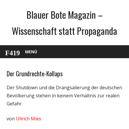
Zum
Blauer Bote Magazin –
Inhalt
springen
Wissenschaft statt Propaganda
MENÜ
Der Grundrechte-Kollaps
Gesellschaft
Medien
Der Shutdown und die Drangsalierung der deutschen
Politik
Bevölkerung stehen in keinem Verhältnis zur realen
Wirtschaft
Gefahr.
Wissenschaft
von
Ullrich Mies