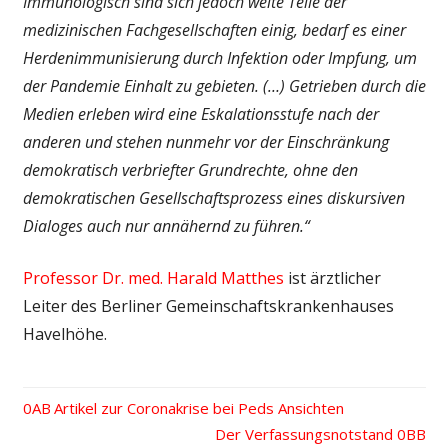
Immunologisch sind sich jedoch weite Teile der
medizinischen Fachgesellschaften einig, bedarf es einer
Herdenimmunisierung durch Infektion oder Impfung, um
der Pandemie Einhalt zu gebieten. (…) Getrieben durch die
Medien erleben wird eine Eskalationsstufe nach der
anderen und stehen nunmehr vor der Einschränkung
demokratisch verbriefter Grundrechte, ohne den
demokratischen Gesellschaftsprozess eines diskursiven
Dialoges auch nur annähernd zu führen.“
Professor Dr. med. Harald Matthes
ist ärztlicher
Leiter des Berliner Gemeinschaftskrankenhauses
Havelhöhe.
Vorheriger
Artikel zur Coronakrise bei Peds Ansichten
Beitrags-
Beitrag:
Nächster
Der Verfassungsnotstand