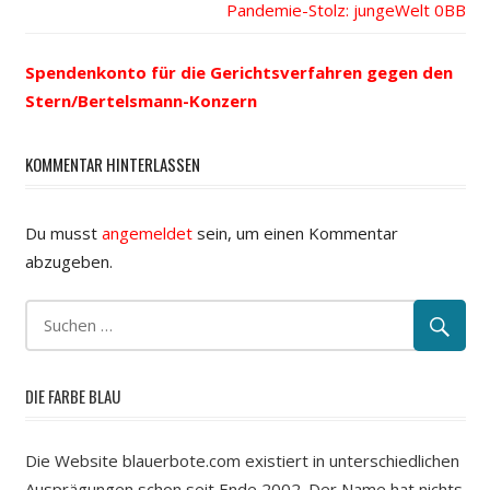
Nächster
Pandemie-Stolz: jungeWelt
Navigation
Beitrag:
Spendenkonto für die Gerichtsverfahren gegen den
Stern/Bertelsmann-Konzern
KOMMENTAR HINTERLASSEN
Du musst
angemeldet
sein, um einen Kommentar
abzugeben.
DIE FARBE BLAU
Die Website blauerbote.com existiert in unterschiedlichen
Ausprägungen schon seit Ende 2002. Der Name hat nichts