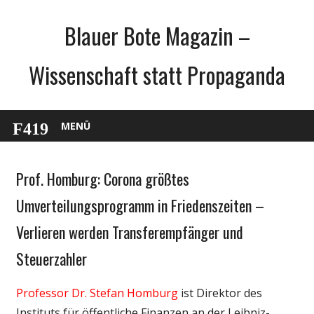
Zum
Blauer Bote Magazin –
Inhalt
springen
Wissenschaft statt Propaganda
MENÜ
Prof. Homburg: Corona größtes
Gesellschaft
Medien
Umverteilungsprogramm in Friedenszeiten –
Politik
Verlieren werden Transferempfänger und
Wirtschaft
Steuerzahler
Wissenschaft
Professor Dr. Stefan Homburg
ist Direktor des
Instituts für öffentliche Finanzen an der Leibniz-