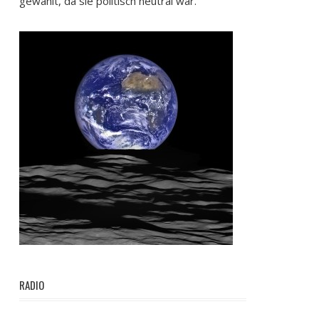
gewählt, da sie politisch neutral war.
RADIO