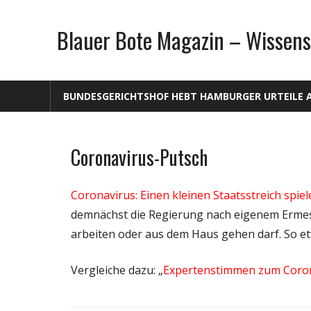
Zum
Inhalt
Blauer Bote Magazin – Wissens
springen
BUNDESGERICHTSHOF HEBT HAMBURGER URTEILE 
Coronavirus-Putsch
Gesellschaft
Medien
Coronavirus: Einen kleinen Staatsstreich spiel
Politik
demnächst die Regierung nach eigenem Erme
Wirtschaft
arbeiten oder aus dem Haus gehen darf. So e
Wissenschaft
Vergleiche dazu: „
Expertenstimmen zum Coro