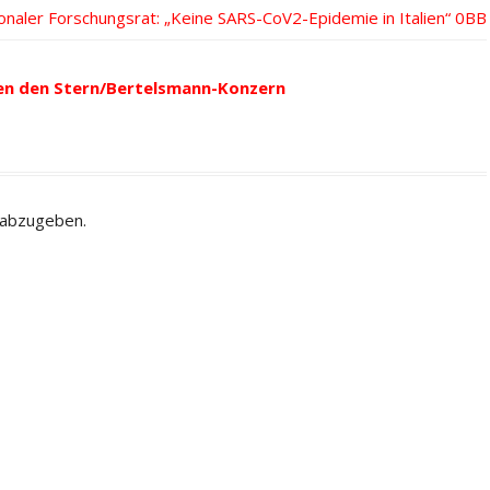
hster
onaler Forschungsrat: „Keine SARS-CoV2-Epidemie in Italien“
rag:
en den Stern/Bertelsmann-Konzern
 abzugeben.