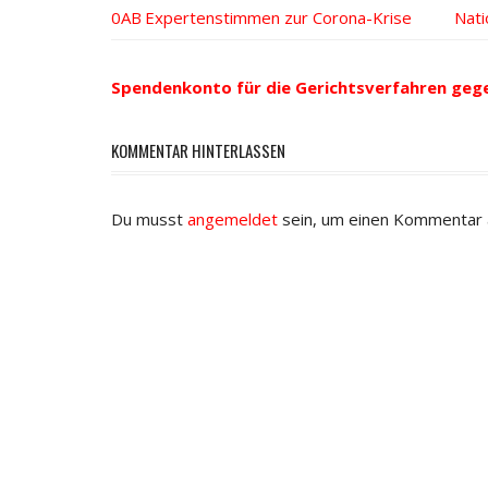
Vorheriger
Expertenstimmen zur Corona-Krise
Näc
Nati
Beitrags-
Beitrag:
Beit
Navigation
Spendenkonto für die Gerichtsverfahren geg
KOMMENTAR HINTERLASSEN
Du musst
angemeldet
sein, um einen Kommentar