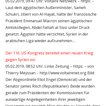
05.02.2019, 09:47 Uhr. Voltaire Netzwerk – https: –
Laut dem ägyptischen Außenminister, Sameh
Schukri, zitiert von Al-Hayat, hätte der französische
Präsident Emmanuel Macron seinen ägyptischen
Amtskollegen, Abdel Fattah al-Sissi unter Druck
gesetzt. Ägypten hätte verzichtet, Syrien in der
arabischen Liga wieder aufzunehmen….
Der 116. US-Kongress bereitet einen neuen Krieg
gegen Syrien vor
05.02.2019, 08:52 Uhr. Linke Zeitung – https: – von
Thierry Meyssan – http://www.voltairenet.org Bild:
Der Abgeordnete Eliot Engel (Demokrat) und der
Senator James Risch (Republikaner). Beide wurden
gerade zum Präsidenten der Kommissionen für
auswärtige Angelegenheiten ihrer jeweiligen
Versammlung gewählt. Man glaubte zu Unrecht, dass