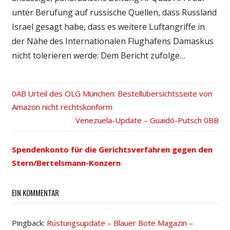
unter Berufung auf russische Quellen, dass Russland
Israel gesagt habe, dass es weitere Luftangriffe in
der Nähe des Internationalen Flughafens Damaskus
nicht tolerieren werde: Dem Bericht zufolge…
Vorheriger
Urteil des OLG München: Bestellübersichtsseite von
Beitrags-
Amazon nicht rechtskonform
Beitrag:
Nächster
Venezuela-Update – Guaidó-Putsch
Navigation
Beitrag:
Spendenkonto für die Gerichtsverfahren gegen den
Stern/Bertelsmann-Konzern
EIN KOMMENTAR
Pingback:
Rüstungsupdate – Blauer Bote Magazin –