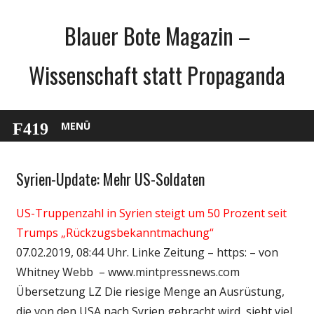
Zum
Blauer Bote Magazin –
Inhalt
springen
Wissenschaft statt Propaganda
MENÜ
Syrien-Update: Mehr US-Soldaten
Gesellschaft
Medien
US-Truppenzahl in Syrien steigt um 50 Prozent seit
Politik
Trumps „Rückzugsbekanntmachung“
Wissenschaft
07.02.2019, 08:44 Uhr. Linke Zeitung – https: – von
Whitney Webb – www.mintpressnews.com
Übersetzung LZ Die riesige Menge an Ausrüstung,
die von den USA nach Syrien gebracht wird, sieht viel