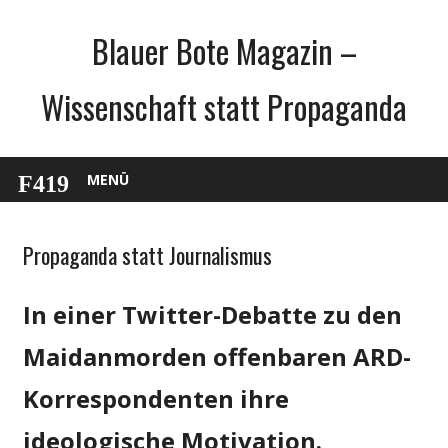
Zum
Blauer Bote Magazin –
Inhalt
springen
Wissenschaft statt Propaganda
MENÜ
Propaganda statt Journalismus
Gesellschaft
Medien
In einer Twitter-Debatte zu den
Politik
Wissenschaft
Maidanmorden offenbaren ARD-
Korrespondenten ihre
ideologische Motivation.