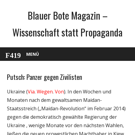
Zum
Blauer Bote Magazin –
Inhalt
springen
Wissenschaft statt Propaganda
MENÜ
Putsch: Panzer gegen Zivilisten
Gesellschaft
Medien
Ukraine (
Via
.
Wegen
.
Von
). In den Wochen und
Politik
Monaten nach dem gewaltsamen Maidan-
Wissenschaft
Staatsstreich („Maidan-Revolution“ im Februar 2014)
gegen die demokratisch gewählte Regierung der
Ukraine , wenige Monate vor den nächsten Wahlen,
ließen die neuen prowestlichen Machthaber in Kiew