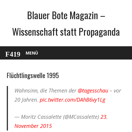
Zum
Blauer Bote Magazin –
Inhalt
springen
Wissenschaft statt Propaganda
MENÜ
Flüchtlingswelle 1995
Gesellschaft
Medien
Wahnsinn, die Themen der
@tagesschau
– vor
Politik
20 Jahren.
pic.twitter.com/DAhB6vy1Lg
Webfundstück
Wissenschaft
— Moritz Cassalette (@MCassalette)
23.
November 2015