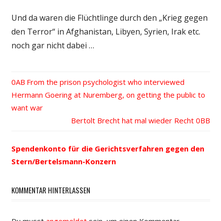
Und da waren die Flüchtlinge durch den „Krieg gegen
den Terror“ in Afghanistan, Libyen, Syrien, Irak etc.
noch gar nicht dabei …
Vorheriger
From the prison psychologist who interviewed
Beitrags-
Hermann Goering at Nuremberg, on getting the public to
Beitrag:
want war
Navigation
Nächster
Bertolt Brecht hat mal wieder Recht
Beitrag:
Spendenkonto für die Gerichtsverfahren gegen den
Stern/Bertelsmann-Konzern
KOMMENTAR HINTERLASSEN
Du musst
angemeldet
sein, um einen Kommentar