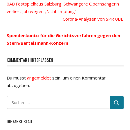
Vorheriger
Festspielhaus Salzburg: Schwangere Opernsängerin
Beitrags-
verliert Job wegen „Nicht-Impfung“
Beitrag:
Nächster
Corona-Analysen von SPR
Navigation
Beitrag:
Spendenkonto für die Gerichtsverfahren gegen den
Stern/Bertelsmann-Konzern
KOMMENTAR HINTERLASSEN
Du musst
angemeldet
sein, um einen Kommentar
abzugeben.
DIE FARBE BLAU