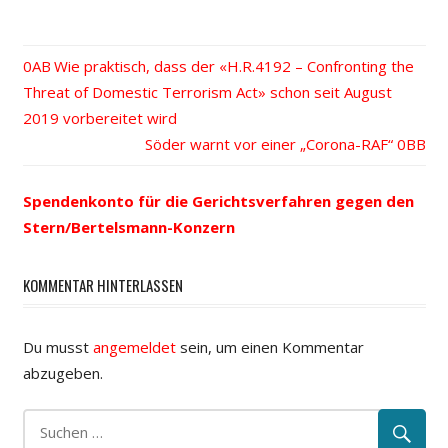
Vorheriger
Wie praktisch, dass der «H.R.4192 – Confronting the
Beitrags-
Threat of Domestic Terrorism Act» schon seit August
Beitrag:
2019 vorbereitet wird
Navigation
Nächster
Söder warnt vor einer „Corona-RAF“
Beitrag:
Spendenkonto für die Gerichtsverfahren gegen den
Stern/Bertelsmann-Konzern
KOMMENTAR HINTERLASSEN
Du musst
angemeldet
sein, um einen Kommentar
abzugeben.