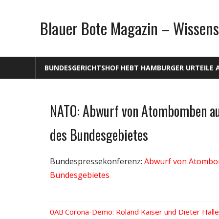
Zum
Inhalt
Blauer Bote Magazin – Wissens
springen
BUNDESGERICHTSHOF HEBT HAMBURGER URTEILE 
NATO: Abwurf von Atombomben auf
Gesellschaft
Medien
des Bundesgebietes
Politik
Wissenschaft
Bundespressekonferenz:
Abwurf von Atombom
Bundesgebietes
Vorheriger
Corona-Demo: Roland Kaiser und Dieter Hall